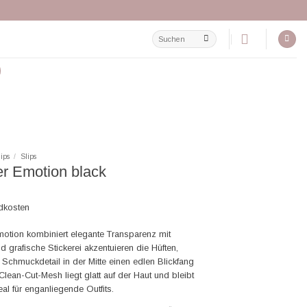
Suchen
nach:
lips
/
Slips
r Emotion black
ndkosten
motion kombiniert elegante Transparenz mit
 grafische Stickerei akzentuieren die Hüften,
 Schmuckdetail in der Mitte einen edlen Blickfang
lean-Cut-Mesh liegt glatt auf der Haut und bleibt
eal für enganliegende Outfits.