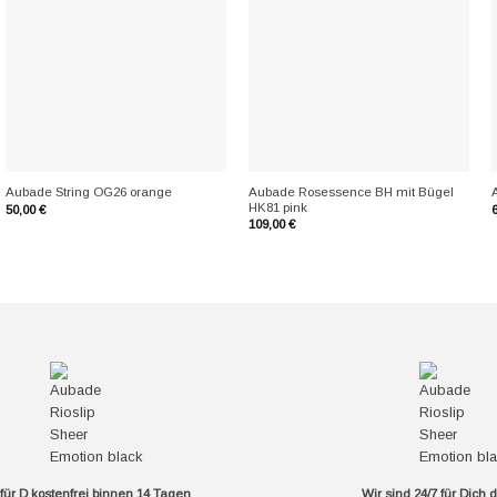
+
+
Aubade Rosessence BH mit Bügel
Aubade String OG26 orange
HK81 pink
50,00
€
109,00
€
ür D kostenfrei binnen 14 Tagen
Wir sind 24/7 für Dich 