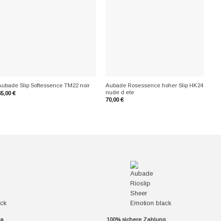
+
+
Aubade Rosessence hoher Slip HK24
Aubade Slip Softessence TM22 noir
Au
nude d ete
65,00
€
70
70,00
€
da
100% sichere Zahlung