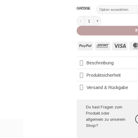
GRÖSSE
Aubade Rioslip Sheer Emotion black
I
PayPal
Sofort
Visa
Beschreibung
Produktsicherheit
Versand & Rückgabe
Du hast Fragen zum
Produkt oder
allgemein zu unserem
Shop?