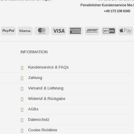
Persönlicher Kundenservice Mo-
+49 173 238 6345
PayPal
Klarna
MasterCard
Visa
American
Sofort
GiroPay
A
Express
P
INFORMATION
Kundenservice & FAQs
Zahlung
Versand & Lieferung
Widerruf & Rückgabe
AGBs
Datenschutz
Cookie Richtlinie