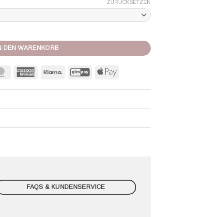
ZURÜCKSETZEN
 Menge
N DEN WARENKORB
MasterCard
American
Klarna
GiroPay
Apple
Express
Pay
FAQS & KUNDENSERVICE