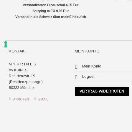
Versandkosten D pauschal 4,95 Eur
Shipping to EU 9,95 Eur
Versand in die Schweiz über
meinEinkauf.ch
KONTAKT
MEIN KONTO
M Y K R I N E S
Mein Konto
by KRINES
Residenzstr. 19
Logout
(Residenzpassage)
80333 München
VERTRAG WIDERRUFEN
ANRUFEN
EMAIL