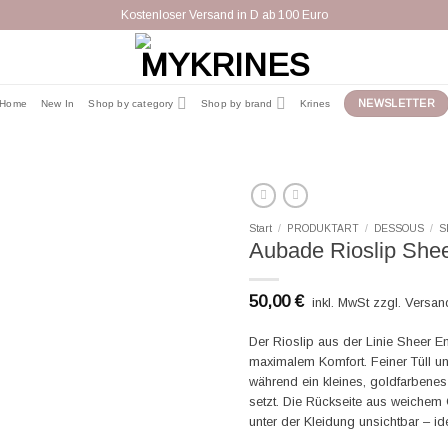
Kostenloser Versand in D ab 100 Euro
NEWSLETTER
Home
New In
Shop by category
Shop by brand
Krines
Start
/
PRODUKTART
/
DESSOUS
/
S
Aubade Rioslip Shee
50,00
€
inkl. MwSt zzgl. Versa
Der Rioslip aus der Linie Sheer E
maximalem Komfort. Feiner Tüll und
während ein kleines, goldfarbenes
setzt. Die Rückseite aus weichem C
unter der Kleidung unsichtbar – id