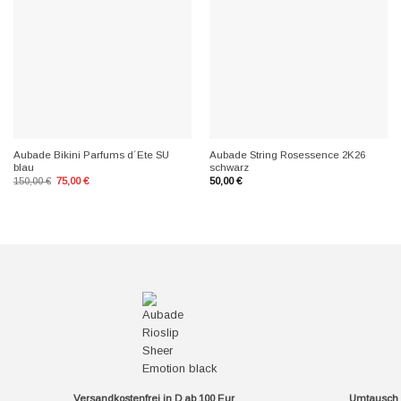
+
+
Aubade Bikini Parfums d´Ete SU
Aubade String Rosessence 2K26
blau
schwarz
Ursprünglicher
Aktueller
150,00
€
75,00
€
50,00
€
Preis
Preis
war:
ist:
150,00 €
75,00 €.
Versandkostenfrei in D ab 100 Eur
Umtausch f