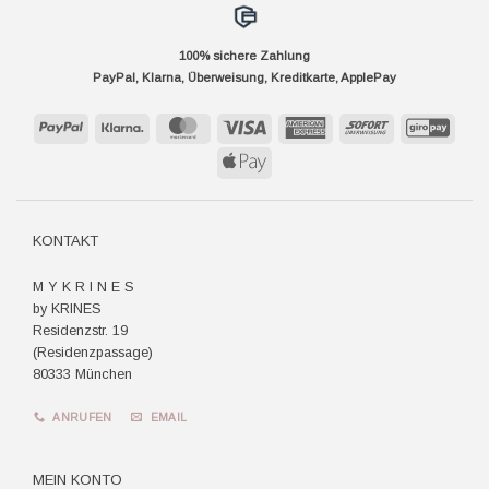
100% sichere Zahlung
PayPal, Klarna, Überweisung, Kreditkarte, ApplePay
PayPal
Klarna
MasterCard
Visa
American
Sofort
GiroP
Express
Apple
Pay
KONTAKT
M Y K R I N E S
by KRINES
Residenzstr. 19
(Residenzpassage)
80333 München
ANRUFEN
EMAIL
MEIN KONTO