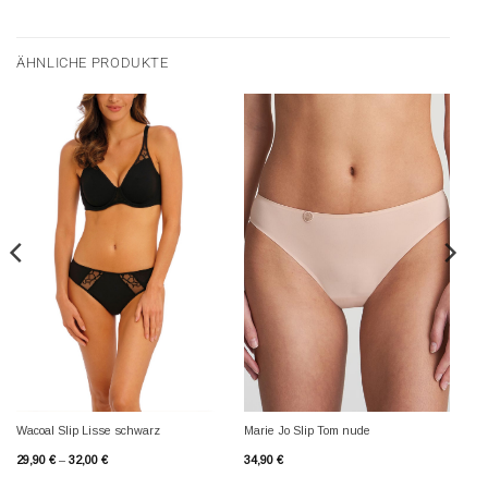
ÄHNLICHE PRODUKTE
Wacoal Slip Lisse schwarz
Marie Jo Slip Tom nude
29,90
€
–
32,00
€
34,90
€