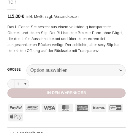
noir
115,00
€
inkl. MwSt zzgl. Versandkosten
Das L Extase-Set besteht aus einem vollständig transparenten
Oberteil und einem Slip. Der BH hat eine Bralette-Form ohne Bügel,
die den tiefen Ausschnitt betont und über einen extrem tief
ausgeschnittenen Rücken verfügt. Der schlichte, aber sexy Slip hat
eine kleine Öffnung auf der Rückseite mit Transparenz.
GRÖSSE
Aubade Set aus BH und Slip Onesize Boite a desir noir Menge
IN DEN WARENKORB
PayPal
Sofort
Visa
MasterCard
American
Klarna
GiroP
Express
Apple
Pay