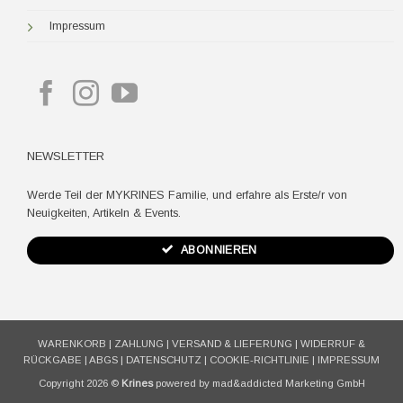
Impressum
NEWSLETTER
Werde Teil der MYKRINES Familie, und erfahre als Erste/r von
Neuigkeiten, Artikeln & Events.
ABONNIEREN
WARENKORB
|
ZAHLUNG
|
VERSAND & LIEFERUNG
|
WIDERRUF &
RÜCKGABE
|
ABGS
|
DATENSCHUTZ
|
COOKIE-RICHTLINIE
|
IMPRESSUM
Copyright 2026 ©
Krines
powered by mad&addicted Marketing GmbH