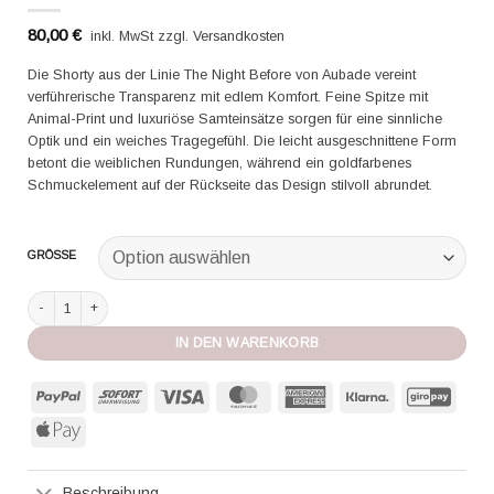
80,00
€
inkl. MwSt zzgl. Versandkosten
Die Shorty aus der Linie The Night Before von Aubade vereint
verführerische Transparenz mit edlem Komfort. Feine Spitze mit
Animal-Print und luxuriöse Samteinsätze sorgen für eine sinnliche
Optik und ein weiches Tragegefühl. Die leicht ausgeschnittene Form
betont die weiblichen Rundungen, während ein goldfarbenes
Schmuckelement auf der Rückseite das Design stilvoll abrundet.
GRÖSSE
Aubade Shorty The Night Before blackbird Menge
IN DEN WARENKORB
PayPal
Sofort
Visa
MasterCard
American
Klarna
GiroP
Express
Apple
Pay
Beschreibung