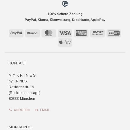
100% sichere Zahlung
PayPal, Klarna, Überweisung, Kreditkarte, ApplePay
PayPal
Klarna
MasterCard
Visa
American
Sofort
GiroP
Express
Apple
Pay
KONTAKT
M Y K R I N E S
by KRINES
Residenzstr. 19
(Residenzpassage)
80333 München
ANRUFEN
EMAIL
MEIN KONTO