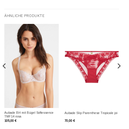
ÄHNLICHE PRODUKTE
Aubade BH mit Bügel Softessence
Aubade Slip Parenthese Tropicale joi
TMF14 rosa
105,00
€
70,00
€