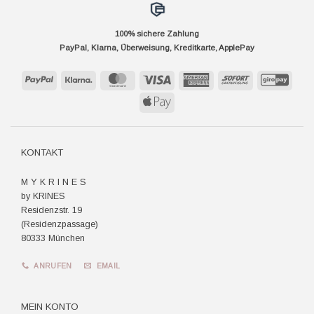
100% sichere Zahlung
PayPal, Klarna, Überweisung, Kreditkarte, ApplePay
PayPal
Klarna
MasterCard
Visa
American
Sofort
GiroP
Express
Apple
Pay
KONTAKT
M Y K R I N E S
by KRINES
Residenzstr. 19
(Residenzpassage)
80333 München
ANRUFEN
EMAIL
MEIN KONTO