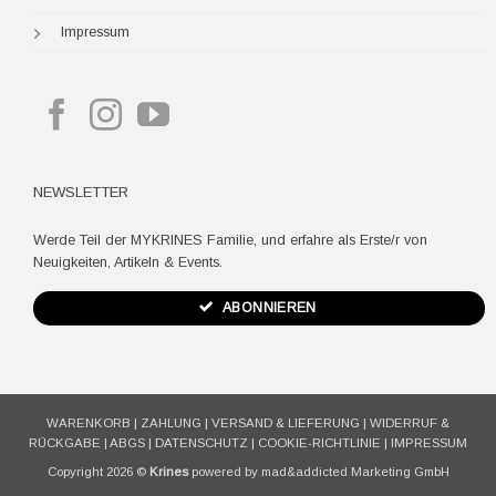
Impressum
NEWSLETTER
Werde Teil der MYKRINES Familie, und erfahre als Erste/r von
Neuigkeiten, Artikeln & Events.
ABONNIEREN
WARENKORB
|
ZAHLUNG
|
VERSAND & LIEFERUNG
|
WIDERRUF &
RÜCKGABE
|
ABGS
|
DATENSCHUTZ
|
COOKIE-RICHTLINIE
|
IMPRESSUM
Copyright 2026 ©
Krines
powered by mad&addicted Marketing GmbH