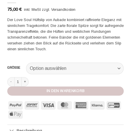
75,00
€
inkl. MwSt zzgl. Versandkosten
Der Love Soul Hüftslip von Aubade kombiniert raffinierte Eleganz mit
sinnlichem Tragekomfort. Die zarte florale Spitze sorgt für aufregende
Transparenzeffekte, die die Hüften und weiblichen Rundungen
schmeichelhaft betonen. Feine Bänder die mit goldenen Elementen
versehen ziehen den Blick auf die Rückseite und verleihen dem Slip
einen sinnlichen Touch.
GRÖSSE
Aubade Slip Love Soul azure Menge
IN DEN WARENKORB
PayPal
Sofort
Visa
MasterCard
American
Klarna
GiroP
Express
Apple
Pay
Beschreibung