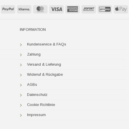
PayPal
Klarna
MasterCard
Visa
American
Sofort
GiroPay
A
Express
P
INFORMATION
Kundenservice & FAQs
Zahlung
Versand & Lieferung
Widerruf & Rückgabe
AGBs
Datenschutz
Cookie Richtlinie
Impressum