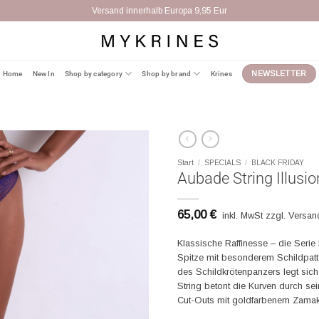
Versand innerhalb Europa 9,95 Eur
Home
New In
Shop by category
Shop by brand
Krines
NEWSLETTER
Start
/
SPECIALS
/
BLACK FRIDAY
Aubade String Illusio
65,00
€
inkl. MwSt zzgl. Versa
Klassische Raffinesse – die Serie
Spitze mit besonderem Schildpatt-
des Schildkrötenpanzers legt sich
String betont die Kurven durch se
Cut-Outs mit goldfarbenem Zamak