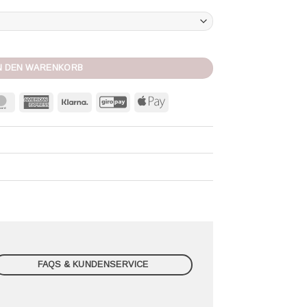
olet Menge
N DEN WARENKORB
MasterCard
American
Klarna
GiroPay
Apple
Express
Pay
FAQS & KUNDENSERVICE