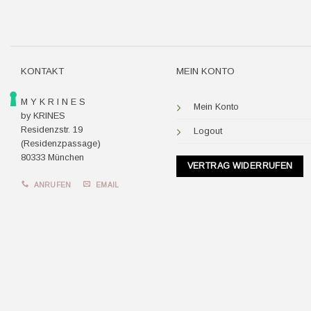
KONTAKT
MEIN KONTO
M Y K R I N E S
Mein Konto
by KRINES
Residenzstr. 19
Logout
(Residenzpassage)
80333 München
VERTRAG WIDERRUFEN
ANRUFEN
EMAIL