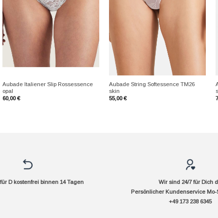
+
+
Aubade Italiener Slip Rossessence
Aubade String Softessence TM26
opal
skin
60,00
€
55,00
€
ür D kostenfrei binnen 14 Tagen
Wir sind 24/7 für Dich 
Persönlicher Kundenservice Mo-
+49 173 238 6345