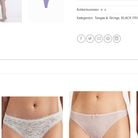
Artikelnummer:
n. v.
Kategorien:
Tangas & Strings
,
BLACK FRI