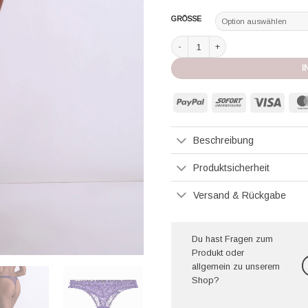
GRÖSSE
Aubade String Illusion Fauve ultra vi
I
PayPal
Sofort
Visa
Beschreibung
Produktsicherheit
Versand & Rückgabe
Du hast Fragen zum
Produkt oder
allgemein zu unserem
Shop?