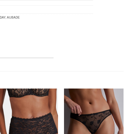
DAY
,
AUBADE