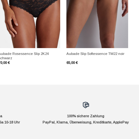
+
+
Aubade Rosessence Slip 2K24
Aubade Slip Softessence TM22 noir
schwarz
70,00
€
65,00
€
da
100% sichere Zahlung
Sa 10-18 Uhr
PayPal, Klarna, Überweisung, Kreditkarte, ApplePay