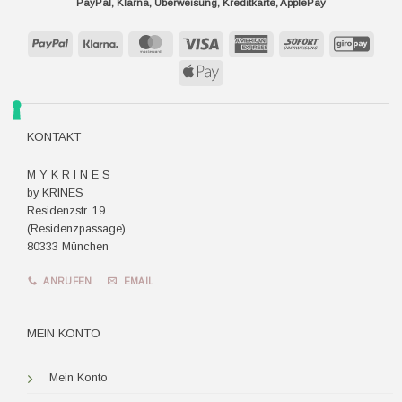
PayPal, Klarna, Überweisung, Kreditkarte, ApplePay
PayPal
Klarna
MasterCard
Visa
American
Sofort
GiroP
Express
Apple
Pay
KONTAKT
M Y K R I N E S
by KRINES
Residenzstr. 19
(Residenzpassage)
80333 München
ANRUFEN
EMAIL
MEIN KONTO
Mein Konto