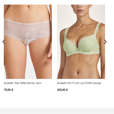
Aubade Slip Softessence skin
Aubade BH Push-up OG08 orange
75,00
€
105,00
€