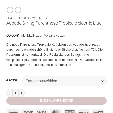
Start
/
SPECIALS
/
WIESN BHs
Aubade String Parenthese Tropicale electric blue
60,00
€
inkl. MwSt zzgl. Versandkosten
Die neue Parenthese Tropicale Kollektion von Aubade überzeugt
durch seine wunderschöne Blattmotiv-Stickerei auf feinem Tüll. Die
Passform ist komfortabel. Die Rückseite des Strings hat ein
verspieltes Spitzendetail, welches sich überkreuzt. Das Modell ist in
den knalligen Farben pink und blau erhältlich.
GRÖSSE
Aubade String Parenthese Tropicale electric blue Menge
IN DEN WARENKORB
PayPal
Sofort
Visa
MasterCard
American
Klarna
GiroP