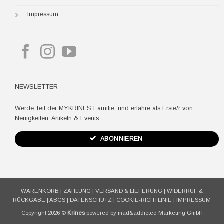
Impressum
NEWSLETTER
Werde Teil der MYKRINES Familie, und erfahre als Erste/r von
Neuigkeiten, Artikeln & Events.
ABONNIEREN
WARENKORB
|
ZAHLUNG
|
VERSAND & LIEFERUNG
|
WIDERRUF &
RÜCKGABE
|
ABGS
|
DATENSCHUTZ
|
COOKIE-RICHTLINIE
|
IMPRESSUM
Copyright 2026 ©
Krines
powered by mad&addicted Marketing GmbH