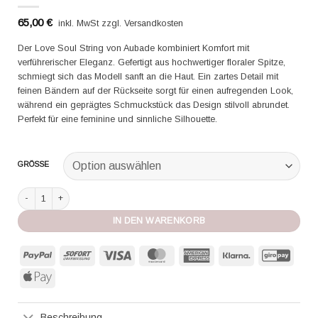
65,00
€
inkl. MwSt zzgl. Versandkosten
Der Love Soul String von Aubade kombiniert Komfort mit
verführerischer Eleganz. Gefertigt aus hochwertiger floraler Spitze,
schmiegt sich das Modell sanft an die Haut. Ein zartes Detail mit
feinen Bändern auf der Rückseite sorgt für einen aufregenden Look,
während ein geprägtes Schmuckstück das Design stilvoll abrundet.
Perfekt für eine feminine und sinnliche Silhouette.
GRÖSSE
Aubade String Love Soul azure Menge
IN DEN WARENKORB
PayPal
Sofort
Visa
MasterCard
American
Klarna
GiroP
Express
Apple
Pay
Beschreibung