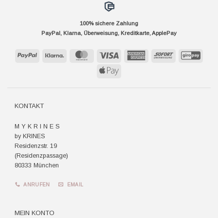
100% sichere Zahlung
PayPal, Klarna, Überweisung, Kreditkarte, ApplePay
PayPal
Klarna
MasterCard
Visa
American
Sofort
GiroP
Express
Apple
Pay
KONTAKT
M Y K R I N E S
by KRINES
Residenzstr. 19
(Residenzpassage)
80333 München
ANRUFEN
EMAIL
MEIN KONTO