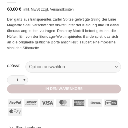
80,00
€
inkl. MwSt zzgl. Versandkosten
Der ganz aus transparenter, zarter Spitze gefertigte String der Linie
Magnetic Spell verschwindet diskret unter der Kleidung und ist dabei
überaus angenehm zu tragen. Das sexy Modell betont gekonnt die
Hüften. Ein von der Bondage-Welt inspiriertes Bänderspiel, das sich
an die originelle grafische Borte anschließt, zaubert eine moderne,
sinnliche Silhouette.
GRÖSSE
Aubade String Magnetic Spell platinum Menge
IN DEN WARENKORB
PayPal
Sofort
Visa
MasterCard
American
Klarna
GiroP
Express
Apple
Pay
Beschreibung