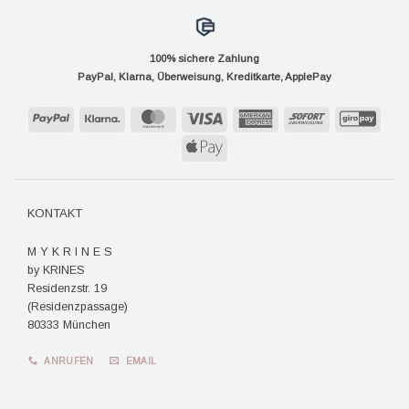
100% sichere Zahlung
PayPal, Klarna, Überweisung, Kreditkarte, ApplePay
PayPal
Klarna
MasterCard
Visa
American
Sofort
GiroP
Express
Apple
Pay
KONTAKT
M Y K R I N E S
by KRINES
Residenzstr. 19
(Residenzpassage)
80333 München
ANRUFEN
EMAIL