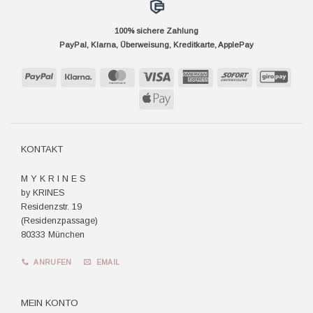
100% sichere Zahlung
PayPal, Klarna, Überweisung, Kreditkarte, ApplePay
PayPal
Klarna
MasterCard
Visa
American
Sofort
GiroP
Express
Apple
Pay
KONTAKT
M Y K R I N E S
by KRINES
Residenzstr. 19
(Residenzpassage)
80333 München
ANRUFEN
EMAIL
MEIN KONTO