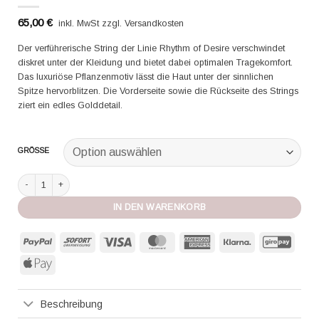
65,00
€
inkl. MwSt zzgl. Versandkosten
Der verführerische String der Linie Rhythm of Desire verschwindet
diskret unter der Kleidung und bietet dabei optimalen Tragekomfort.
Das luxuriöse Pflanzenmotiv lässt die Haut unter der sinnlichen
Spitze hervorblitzen. Die Vorderseite sowie die Rückseite des Strings
ziert ein edles Golddetail.
GRÖSSE
Aubade String Rhythm of Desire radiant pink Menge
IN DEN WARENKORB
PayPal
Sofort
Visa
MasterCard
American
Klarna
GiroP
Express
Apple
Pay
Beschreibung