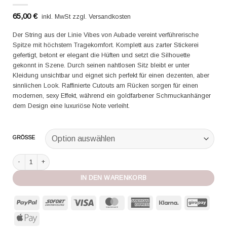
65,00
€
inkl. MwSt zzgl. Versandkosten
Der String aus der Linie Vibes von Aubade vereint verführerische
Spitze mit höchstem Tragekomfort. Komplett aus zarter Stickerei
gefertigt, betont er elegant die Hüften und setzt die Silhouette
gekonnt in Szene. Durch seinen nahtlosen Sitz bleibt er unter
Kleidung unsichtbar und eignet sich perfekt für einen dezenten, aber
sinnlichen Look. Raffinierte Cutouts am Rücken sorgen für einen
modernen, sexy Effekt, während ein goldfarbener Schmuckanhänger
dem Design eine luxuriöse Note verleiht.
GRÖSSE
Aubade String Vibes black Menge
IN DEN WARENKORB
PayPal
Sofort
Visa
MasterCard
American
Klarna
GiroP
Express
Apple