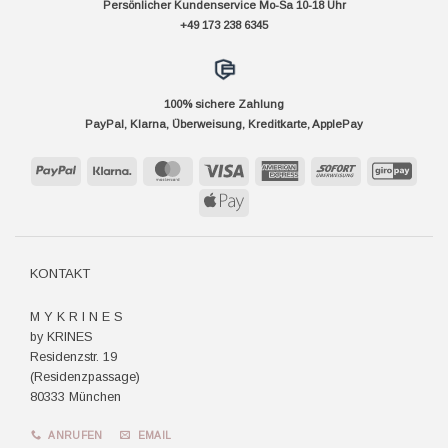
Persönlicher Kundenservice Mo-Sa 10-18 Uhr
+49 173 238 6345
100% sichere Zahlung
PayPal, Klarna, Überweisung, Kreditkarte, ApplePay
PayPal
Klarna
MasterCard
Visa
American
Sofort
GiroP
Express
Apple
Pay
KONTAKT
M Y K R I N E S
by KRINES
Residenzstr. 19
(Residenzpassage)
80333 München
ANRUFEN
EMAIL