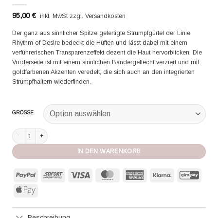
95,00
€
inkl. MwSt zzgl. Versandkosten
Der ganz aus sinnlicher Spitze gefertigte Strumpfgürtel der Linie
Rhythm of Desire bedeckt die Hüften und lässt dabei mit einem
verführerischen Transparenzeffekt dezent die Haut hervorblicken. Die
Vorderseite ist mit einem sinnlichen Bändergeflecht verziert und mit
goldfarbenen Akzenten veredelt, die sich auch an den integrierten
Strumpfhaltern wiederfinden.
GRÖSSE
Aubade Strumpfgürtel Rhythm of Desire noir Menge
IN DEN WARENKORB
PayPal
Sofort
Visa
MasterCard
American
Klarna
GiroP
Express
Apple
Pay
Beschreibung