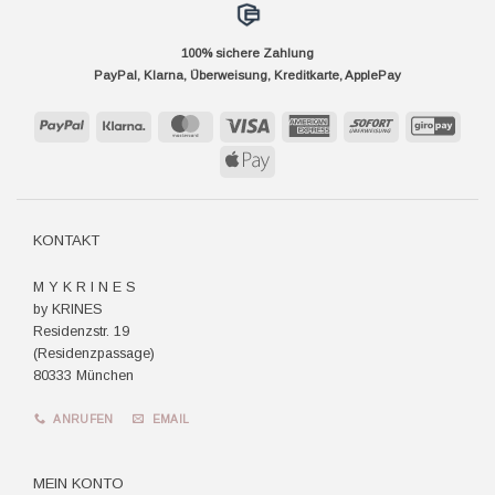
100% sichere Zahlung
PayPal, Klarna, Überweisung, Kreditkarte, ApplePay
PayPal
Klarna
MasterCard
Visa
American
Sofort
GiroP
Express
Apple
Pay
KONTAKT
M Y K R I N E S
by KRINES
Residenzstr. 19
(Residenzpassage)
80333 München
ANRUFEN
EMAIL
MEIN KONTO