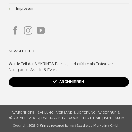
Impressum
NEWSLETTER
Werde Teil der MYKRINES Familie, und erfahre als Erste/r von
Neuigkeiten, Artikeln & Events.
ABONNIEREN
WARENKORB
|
ZAHLUNG
|
VERSAND & LIEFERUNG
|
WIDERRUF &
RÜCKGABE
|
ABGS
|
DATENSCHUTZ
|
COOKIE-RICHTLINIE
|
IMPRESSUM
Copyright 2026 ©
Krines
powered by mad&addicted Marketing GmbH