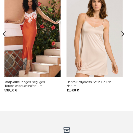
Marjolaine langes Negliges
Hanro Bodydress Satin Deluxe
Teresa cappuccino/naturel
Natural
339,00
€
110,00
€