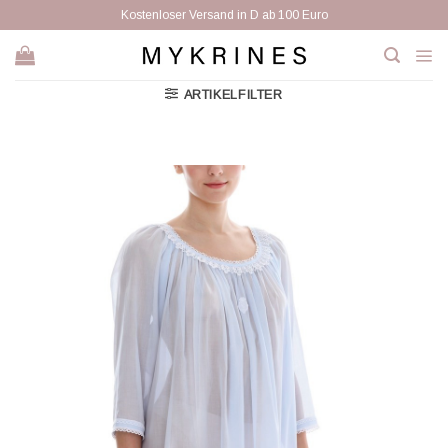
Zum
Kostenloser Versand in D ab 100 Euro
Inhalt
springen
ARTIKELFILTER