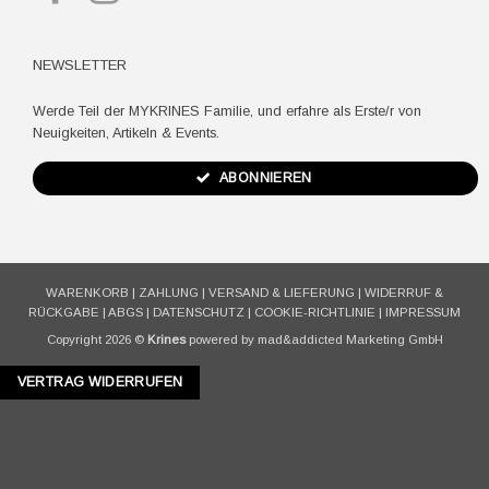
NEWSLETTER
Werde Teil der MYKRINES Familie, und erfahre als Erste/r von
Neuigkeiten, Artikeln & Events.
ABONNIEREN
WARENKORB
|
ZAHLUNG
|
VERSAND & LIEFERUNG
|
WIDERRUF &
RÜCKGABE
|
ABGS
|
DATENSCHUTZ
|
COOKIE-RICHTLINIE
|
IMPRESSUM
Copyright 2026 ©
Krines
powered by mad&addicted Marketing GmbH
VERTRAG WIDERRUFEN