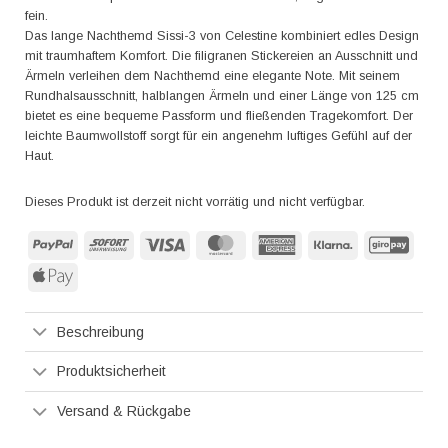
fein.
Das lange Nachthemd Sissi-3 von Celestine kombiniert edles Design
mit traumhaftem Komfort. Die filigranen Stickereien an Ausschnitt und
Ärmeln verleihen dem Nachthemd eine elegante Note. Mit seinem
Rundhalsausschnitt, halblangen Ärmeln und einer Länge von 125 cm
bietet es eine bequeme Passform und fließenden Tragekomfort. Der
leichte Baumwollstoff sorgt für ein angenehm luftiges Gefühl auf der
Haut.
Dieses Produkt ist derzeit nicht vorrätig und nicht verfügbar.
PayPal
Sofort
Visa
MasterCard
American
Klarna
GiroP
Express
Apple
Pay
Beschreibung
Produktsicherheit
Versand & Rückgabe