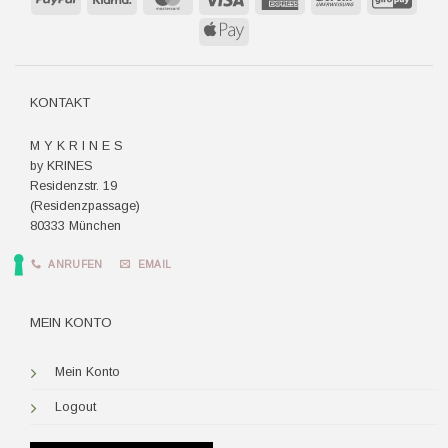
Express
Apple
Pay
KONTAKT
M Y K R I N E S
by KRINES
Residenzstr. 19
(Residenzpassage)
80333 München
ANRUFEN
EMAIL
MEIN KONTO
Mein Konto
Logout