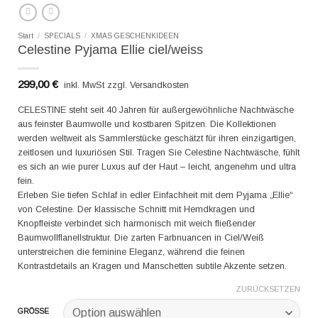
Start
/
SPECIALS
/
XMAS GESCHENKIDEEN
Celestine Pyjama Ellie ciel/weiss
299,00
€
inkl. MwSt zzgl. Versandkosten
CELESTINE steht seit 40 Jahren für außergewöhnliche Nachtwäsche
aus feinster Baumwolle und kostbaren Spitzen. Die Kollektionen
werden weltweit als Sammlerstücke geschätzt für ihren einzigartigen,
zeitlosen und luxuriösen Stil. Tragen Sie Celestine Nachtwäsche, fühlt
es sich an wie purer Luxus auf der Haut – leicht, angenehm und ultra
fein.
Erleben Sie tiefen Schlaf in edler Einfachheit mit dem Pyjama „Ellie“
von Celestine. Der klassische Schnitt mit Hemdkragen und
Knopfleiste verbindet sich harmonisch mit weich fließender
Baumwollflanellstruktur. Die zarten Farbnuancen in Ciel/Weiß
unterstreichen die feminine Eleganz, während die feinen
Kontrastdetails an Kragen und Manschetten subtile Akzente setzen.
ZURÜCKSETZEN
GRÖSSE