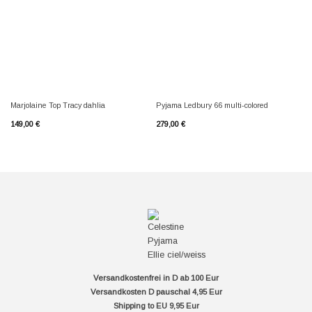
Marjolaine Top Tracy dahlia
Pyjama Ledbury 66 multi-colored
Ma
149,00
€
279,00
€
21
Versandkostenfrei in D ab 100 Eur
Versandkosten D pauschal 4,95 Eur
Shipping to EU 9,95 Eur