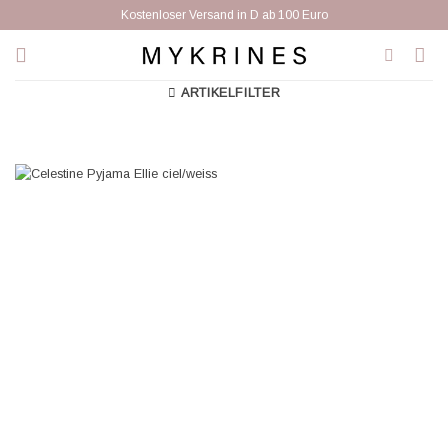
Zum
Kostenloser Versand in D ab 100 Euro
Inhalt
springen
ARTIKELFILTER