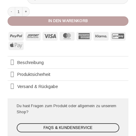
Celestine Pyjama Ellie ciel/weiss Menge
IN DEN WARENKORB
PayPal
Sofort
Visa
MasterCard
American
Klarna
GiroP
Express
Apple
Pay
Beschreibung
Produktsicherheit
Versand & Rückgabe
Du hast Fragen zum Produkt oder allgemein zu unserem
Shop?
FAQS & KUNDENSERVICE