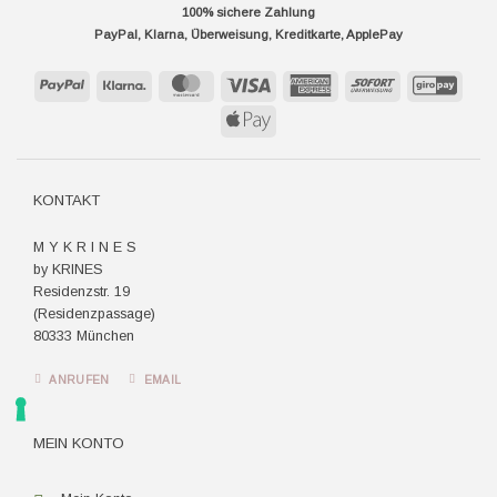
100% sichere Zahlung
PayPal, Klarna, Überweisung, Kreditkarte, ApplePay
PayPal
Klarna
MasterCard
Visa
American
Sofort
GiroP
Express
Apple
Pay
KONTAKT
M Y K R I N E S
by KRINES
Residenzstr. 19
(Residenzpassage)
80333 München
ANRUFEN
EMAIL
MEIN KONTO