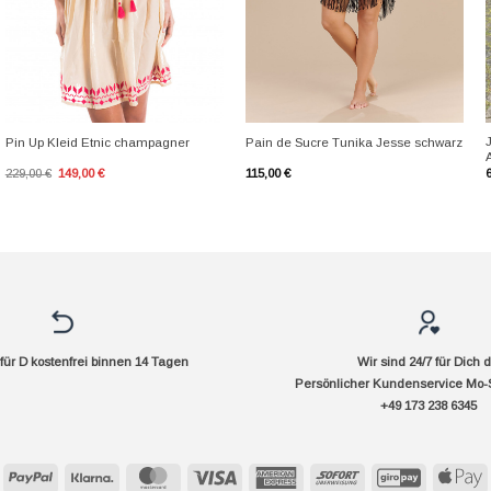
+
+
Pin Up Kleid Etnic champagner
Pain de Sucre Tunika Jesse schwarz
Ursprünglicher
Aktueller
229,00
€
149,00
€
115,00
€
Preis
Preis
war:
ist:
229,00 €
149,00 €.
ür D kostenfrei binnen 14 Tagen
Wir sind 24/7 für Dich 
Persönlicher Kundenservice Mo-
+49 173 238 6345
PayPal
Klarna
MasterCard
Visa
American
Sofort
GiroPay
A