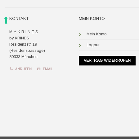
KONTAKT
MEIN KONTO
M Y K R I N E S
Mein Konto
by KRINES
Residenzstr. 19
Logout
(Residenzpassage)
80333 München
VERTRAG WIDERRUFEN
ANRUFEN
EMAIL