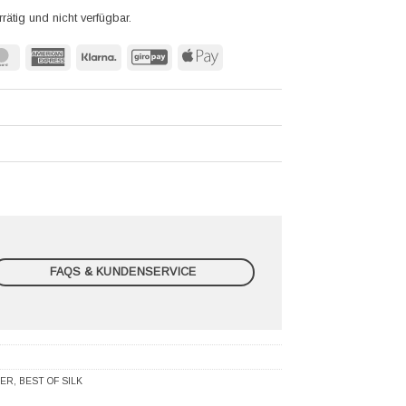
rrätig und nicht verfügbar.
MasterCard
American
Klarna
GiroPay
Apple
Express
Pay
FAQS & KUNDENSERVICE
DER
,
BEST OF SILK