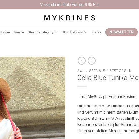
Versand innerhalb Europa 9,95 Eur
Home
New In
Shop by category
Shop by brand
Krines
NEWSLETTER
Start
/
SPECIALS
/
BEST OF SILK
Cella Blue Tunika M
inkl. MwSt zzgl. Versandkosten
Die Frida Meadow Tunika aus hochw
und verführt mit ihrem zarten Bl
lockere Schnitt mit V‑Ausschnitt so
Besonders vielseitig für Strand od
einen verspielten Akzent und sorgt 