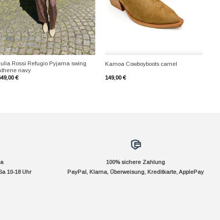
+
+
Julia Rossi Refugio Pyjama swing
Kamoa Cowboyboots camel
Athene navy
649,00
€
149,00
€
da
100% sichere Zahlung
Sa 10-18 Uhr
PayPal, Klarna, Überweisung, Kreditkarte, ApplePay
pple