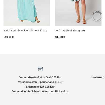
+
+
Heidi Klein Maxikleid Smock türkis
Le Chat Kleid Ylang grün
399,00
€
139,00
€
Versandkostenfrei in D ab 100 Eur
Umtausch f
Versandkosten D pauschal 4,95 Eur
Shipping to EU 9,95 Eur
Versand in die Schweiz über
meinEinkauf.ch