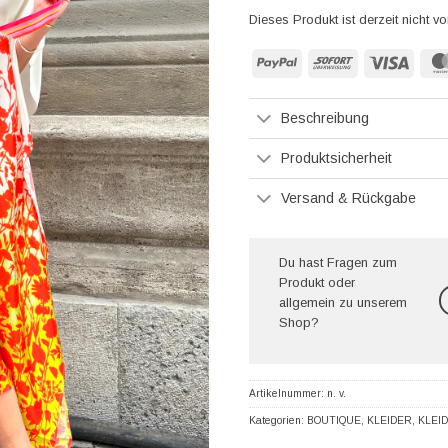
Dieses Produkt ist derzeit nicht vo
PayPal
Sofort
Visa
Beschreibung
Produktsicherheit
Versand & Rückgabe
Du hast Fragen zum
Produkt oder
allgemein zu unserem
Shop?
Artikelnummer:
n. v.
Kategorien:
BOUTIQUE
,
KLEIDER
,
KLEI