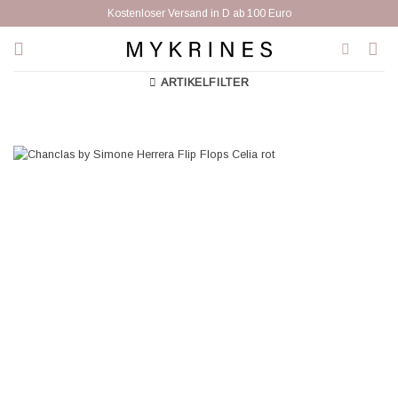
Zum
Kostenloser Versand in D ab 100 Euro
Inhalt
springen
ARTIKELFILTER