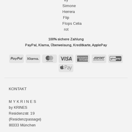
100% sichere Zahlung
PayPal, Klarna, Überweisung, Kreditkarte, ApplePay
PayPal
Klarna
MasterCard
Visa
American
Sofort
GiroP
Express
Apple
Pay
KONTAKT
M Y K R I N E S
by KRINES
Residenzstr. 19
(Residenzpassage)
80333 München