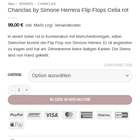
Start
/
BRANDS
/
CHANCLAS
Chanclas by Simone Herrera Flip Flops Celia rot
99,00
€
inkl. MwSt zzgl. Versandkosten
In einem tollen rot in Kombination mit blümchenförmigen, edlen
Steinchen kommt der Flip Flop von Simone Herrera. Er ist angenehm
zu tragen und hat am Zehentrenner keine lästigen Kanten. Die Steine
sind von Hand geklebt.
ZURÜCKSETZEN
GRÖSSE
Chanclas by Simone Herrera Flip Flops Celia rot Menge
IN DEN WARENKORB
PayPal
Sofort
Visa
MasterCard
American
Klarna
GiroP
Express
Apple
Pay