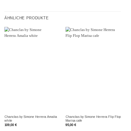
ÄHNLICHE PRODUKTE
Chanclas by Simone Herrera Amalia
Chanclas by Simone Herrera Flip Flop
Ch
white
Marisa cafe
Fl
109,00
€
95,00
€
10