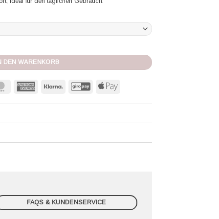
, ideal für den täglichen Gebrauch.
el Hedona elfenbein Menge
N DEN WARENKORB
MasterCard
American
Klarna
GiroPay
Apple
Express
Pay
FAQS & KUNDENSERVICE