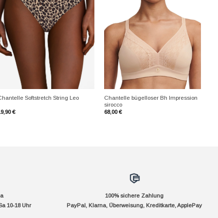
+
+
Chantelle bügelloser Bh Impression
hantelle Softstretch String Leo
sirocco
19,90
€
68,00
€
da
100% sichere Zahlung
Sa 10-18 Uhr
PayPal, Klarna, Überweisung, Kreditkarte, ApplePay