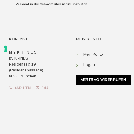
Versand in die Schweiz über
meinEinkauf.ch
KONTAKT
MEIN KONTO
M Y K R I N E S
Mein Konto
by KRINES
Residenzstr. 19
Logout
(Residenzpassage)
80333 München
VERTRAG WIDERRUFEN
ANRUFEN
EMAIL