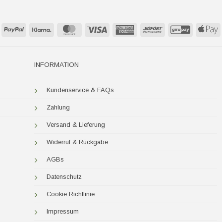
PayPal
Klarna
MasterCard
Visa
American
Sofort
GiroPay
A
Express
P
INFORMATION
Kundenservice & FAQs
Zahlung
Versand & Lieferung
Widerruf & Rückgabe
AGBs
Datenschutz
Cookie Richtlinie
Impressum