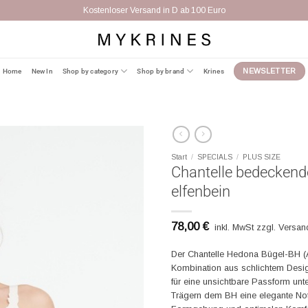
Kostenloser Versand in D ab 100 Euro
Home
New In
Shop by category
Shop by brand
Krines
NEWSLETTER
Start
/
SPECIALS
/
PLUS SIZE
Chantelle bedeckend
elfenbein
78,00
€
inkl. MwSt zzgl. Versa
Der Chantelle Hedona Bügel-BH (Ar
Kombination aus schlichtem Desig
für eine unsichtbare Passform unte
Trägern dem BH eine elegante Note 