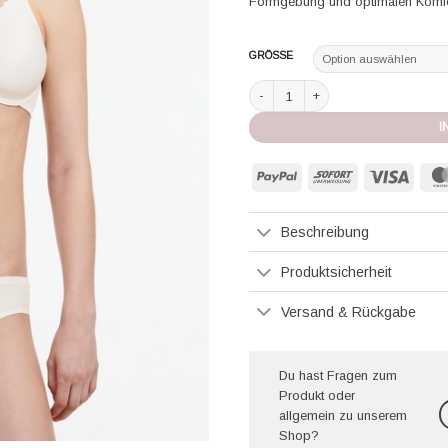
Formgebung und optimalen Komfort
GRÖSSE
Chantelle bedeckender Bh mit. Büg
I
PayPal
Sofort
Visa
Beschreibung
Produktsicherheit
Versand & Rückgabe
Du hast Fragen zum
Produkt oder
allgemein zu unserem
Shop?