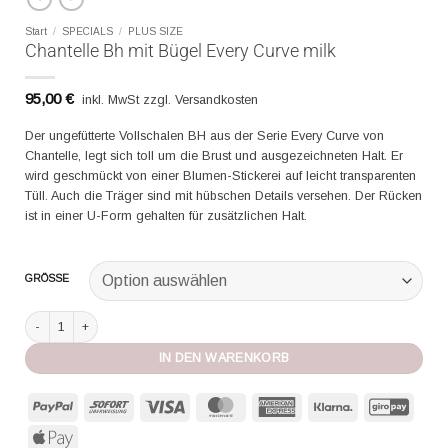
Start
/
SPECIALS
/
PLUS SIZE
Chantelle Bh mit Bügel Every Curve milk
95,00
€
inkl. MwSt zzgl. Versandkosten
Der ungefütterte Vollschalen BH aus der Serie Every Curve von
Chantelle, legt sich toll um die Brust und ausgezeichneten Halt. Er
wird geschmückt von einer Blumen-Stickerei auf leicht transparenten
Tüll. Auch die Träger sind mit hübschen Details versehen. Der Rücken
ist in einer U-Form gehalten für zusätzlichen Halt.
GRÖSSE
Chantelle Bh mit Bügel Every Curve milk Menge
IN DEN WARENKORB
PayPal
Sofort
Visa
MasterCard
American
Klarna
GiroP
Express
Apple