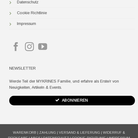
Datenschutz
Cookie Richtlinie
Impressum
NEWSLETTER
Werde Teil der MYKRINES Familie, und erfahre als Erste/r von
Neuigkeiten, Artikeln & Events.
ABONNIEREN
WARENKORB
|
ZAHLUNG
|
VERSAND & LIEFERUNG
|
WIDERRUF &
RÜCKGABE
|
ABGS
|
DATENSCHUTZ
|
COOKIE-RICHTLINIE
|
IMPRESSUM