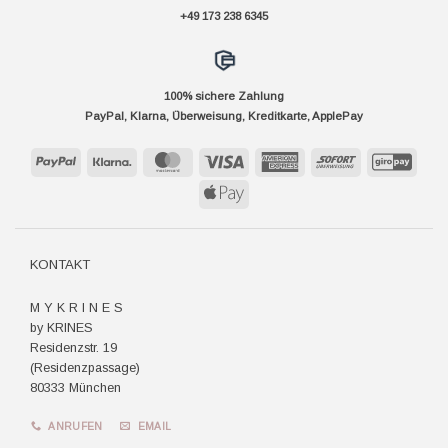
+49 173 238 6345
100% sichere Zahlung
PayPal, Klarna, Überweisung, Kreditkarte, ApplePay
PayPal
Klarna
MasterCard
Visa
American
Sofort
GiroP
Express
Apple
Pay
KONTAKT
M Y K R I N E S
by KRINES
Residenzstr. 19
(Residenzpassage)
80333 München
ANRUFEN
EMAIL