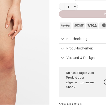
Chantelle Softstretch Taillenslip Leo
I
PayPal
Sofort
Visa
Beschreibung
Produktsicherheit
Versand & Rückgabe
Du hast Fragen zum
Produkt oder
allgemein zu unserem
Shop?
Artikelnummer:
n. v.