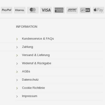
PayPal
Klarna
MasterCard
Visa
American
Sofort
GiroPay
A
Express
P
INFORMATION
Kundenservice & FAQs
Zahlung
Versand & Lieferung
Widerruf & Rückgabe
AGBs
Datenschutz
Cookie Richtlinie
Impressum