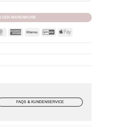
 Menge
N DEN WARENKORB
MasterCard
American
Klarna
GiroPay
Apple
Express
Pay
FAQS & KUNDENSERVICE