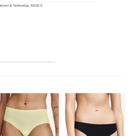
schen & Taillenslips
,
BASICS