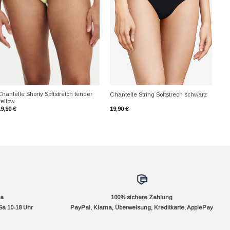
+
+
hantelle Shorty Softstretch tender
Chantelle String Softstrech schwarz
yellow
19,90
€
19,90
€
da
100% sichere Zahlung
Sa 10-18 Uhr
PayPal, Klarna, Überweisung, Kreditkarte, ApplePay