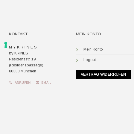
KONTAKT
MEIN KONTO
M Y K R I N E S
Mein Konto
by KRINES
Residenzstr. 19
Logout
(Residenzpassage)
80333 München
VERTRAG WIDERRUFEN
ANRUFEN
EMAIL