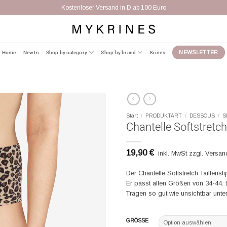
Kostenloser Versand in D ab 100 Euro
Home
New In
Shop by category
Shop by brand
Krines
NEWSLETTER
Start
/
PRODUKTART
/
DESSOUS
/
S
Chantelle Softstretch
19,90
€
inkl. MwSt zzgl. Versa
Der Chantelle Softstretch Taillens
Er passt allen Größen von 34-44. 
Tragen so gut wie unsichtbar unter
GRÖSSE