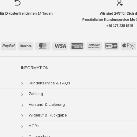
ür D kostenfrei binnen 14 Tagen
Wir sind 24/7 für Dich 
Persönlicher Kundenservice Mo-
+49 173 238 6345
PayPal
Klarna
MasterCard
Visa
American
Sofort
GiroPay
A
Express
P
INFORMATION
Kundenservice & FAQs
Zahlung
Versand & Lieferung
Widerruf & Rückgabe
AGBs
Datenschutz