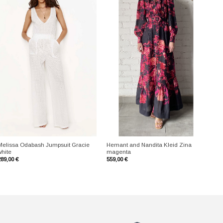
+
+
Melissa Odabash Jumpsuit Gracie
Hemant and Nandita Kleid Zina
white
magenta
289,00
€
559,00
€