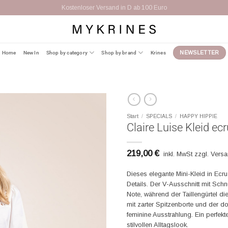
Versand innerhalb Europa 9,95 Eur
Home
New In
Shop by category
Shop by brand
Krines
NEWSLETTER
Start
/
SPECIALS
/
HAPPY HIPPIE
Claire Luise Kleid ecr
219,00
€
inkl. MwSt zzgl. Vers
Dieses elegante Mini-Kleid in Ecru
Details. Der V-Ausschnitt mit Sch
Note, während der Taillengürtel d
mit zarter Spitzenborte und der do
feminine Ausstrahlung. Ein perfekt
stilvollen Alltagslook.