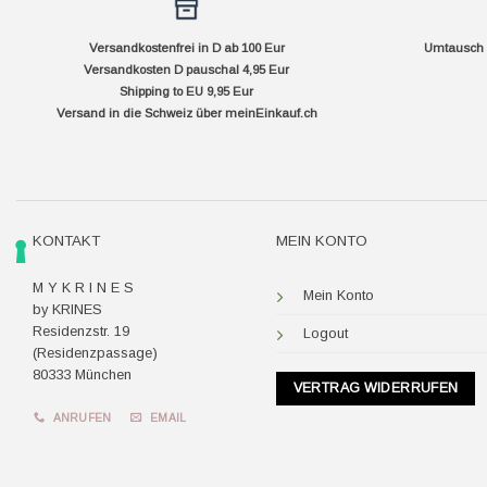
Versandkostenfrei in D ab 100 Eur
Umtausch f
Versandkosten D pauschal 4,95 Eur
Shipping to EU 9,95 Eur
Versand in die Schweiz über
meinEinkauf.ch
KONTAKT
MEIN KONTO
M Y K R I N E S
Mein Konto
by KRINES
Residenzstr. 19
Logout
(Residenzpassage)
80333 München
VERTRAG WIDERRUFEN
ANRUFEN
EMAIL