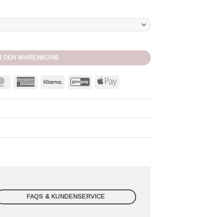
N DEN WARENKORB
MasterCard
American
Klarna
GiroPay
Apple
Express
Pay
FAQS & KUNDENSERVICE