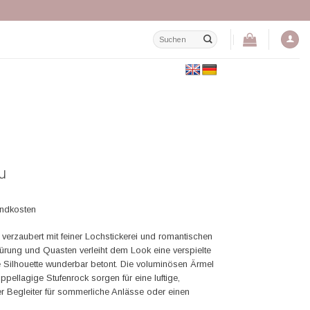
Suchen
nach:
u
andkosten
 verzaubert mit feiner Lochstickerei und romantischen
nürung und Quasten verleiht dem Look eine verspielte
ie Silhouette wunderbar betont. Die voluminösen Ärmel
ppellagige Stufenrock sorgen für eine luftige,
er Begleiter für sommerliche Anlässe oder einen