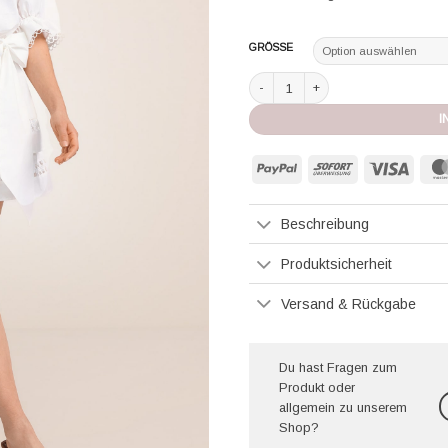
GRÖSSE
Claire Luise Kleid ecru Menge
I
PayPal
Sofort
Visa
Beschreibung
Produktsicherheit
Versand & Rückgabe
Du hast Fragen zum
Produkt oder
allgemein zu unserem
Shop?