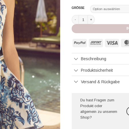
GRÖSSE
Claire Luise Kleid ornaments blau 
I
PayPal
Sofort
Visa
Beschreibung
Produktsicherheit
Versand & Rückgabe
Du hast Fragen zum
Produkt oder
allgemein zu unserem
Shop?