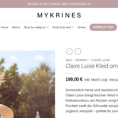
Kostenfreier Umtausch binnen 14 Tagen
Home
New In
Shop by category
Shop by brand
Krines
NEWSLETTER
Start
/
BRANDS
/
CLAIRE LUISE
Claire Luise Kleid o
199,00
€
inkl. MwSt zzgl. Vers
Sommerlich-leicht und wundersch
Claire Luise bringt frischen Wind
Reißverschluss am Rücken sorgt f
Rockteil sanft die Silhouette umspi
zugleich verspielt – perfekt für so