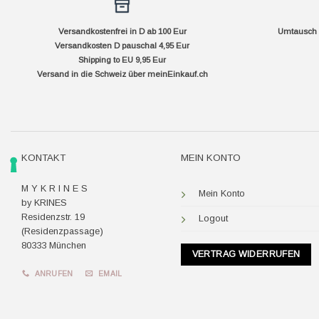
Versandkostenfrei in D ab 100 Eur
Umtausch f
Versandkosten D pauschal 4,95 Eur
Shipping to EU 9,95 Eur
Versand in die Schweiz über
meinEinkauf.ch
KONTAKT
MEIN KONTO
M Y K R I N E S
Mein Konto
by KRINES
Residenzstr. 19
Logout
(Residenzpassage)
80333 München
VERTRAG WIDERRUFEN
ANRUFEN
EMAIL