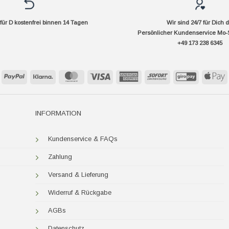
ür D kostenfrei binnen 14 Tagen
Wir sind 24/7 für Dich 
Persönlicher Kundenservice Mo-
+49 173 238 6345
PayPal
Klarna
MasterCard
Visa
American
Sofort
GiroPay
A
Express
P
INFORMATION
Kundenservice & FAQs
Zahlung
Versand & Lieferung
Widerruf & Rückgabe
AGBs
Datenschutz