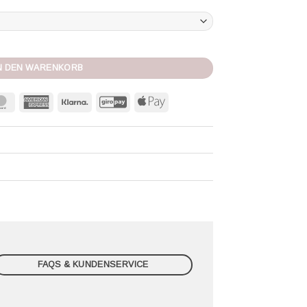
Menge
N DEN WARENKORB
MasterCard
American
Klarna
GiroPay
Apple
Express
Pay
FAQS & KUNDENSERVICE