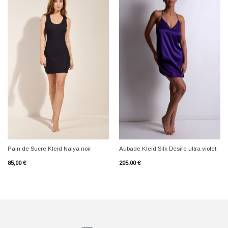
+
+
Pain de Sucre Kleid Nalya noir
Aubade Kleid Silk Desire ultra violet
85,00
€
205,00
€