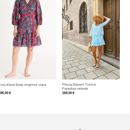
+
+
Piluca Bayarri Tunica
Eres Kleid Betty imprime ciara
Paradiso celeste
595,00
€
269,00
€