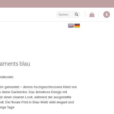
Suchen
nach:
rnaments blau
andkosten
ön gemustert – dieses hochgeschlossene Kleid von
 in deine Garderobe. Das ärmellose Design mit
ür einen cleanen Look, während der ausgestellte
elt. Der florale Print in Blau-Weiß wirkt elegant und
nnige Tage