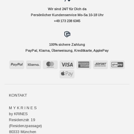
Wir sind 24/7 für Dich da
Persönlicher Kundenservice Mo-Sa 10-18 Uhr
+49 173 238 6345
100% sichere Zahlung
PayPal, Klarna, Überweisung, Kreditkarte, ApplePay
PayPal
Klarna
MasterCard
Visa
American
Sofort
GiroP
Express
Apple
Pay
KONTAKT
M Y K R I N E S
by KRINES
Residenzstr. 19
(Residenzpassage)
80333 München