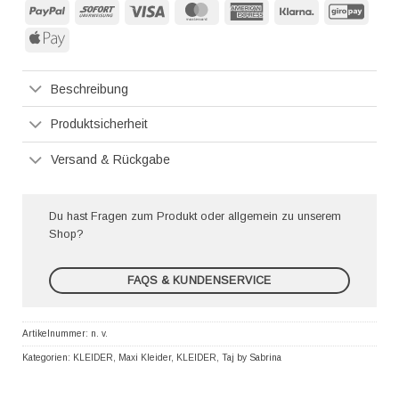
PayPal
Sofort
Visa
MasterCard
American
Klarna
GiroP
Express
Apple
Pay
Beschreibung
Produktsicherheit
Versand & Rückgabe
Du hast Fragen zum Produkt oder allgemein zu unserem
Shop?
FAQS & KUNDENSERVICE
Artikelnummer:
n. v.
Kategorien:
KLEIDER
,
Maxi Kleider
,
KLEIDER
,
Taj by Sabrina