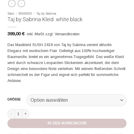
Start
/
BRANDS
/
Taj by Sabrina
Taj by Sabrina Kleid white black
399,00
€
inkl. MwSt zzgl. Versandkosten
​Das Maxikleid SUSH 2418 von Taj by Sabrina vereint stilvolle
Eleganz mit exotischem Flair. Gefertigt aus 100% hochwertiger
Baumwolle, bietet es ein angenehmes Tragegefühl. Das weiße Kleid
wird durch schwarze Leoparden-Stickereien akzentuiert, die dem
Design eine besondere Note verleihen. Mit seinem fließenden Schnitt
schmeichelt es der Figur und eignet sich perfekt für sommerliche
Anlässe.​
GRÖSSE
Taj by Sabrina Kleid white black Menge
IN DEN WARENKORB