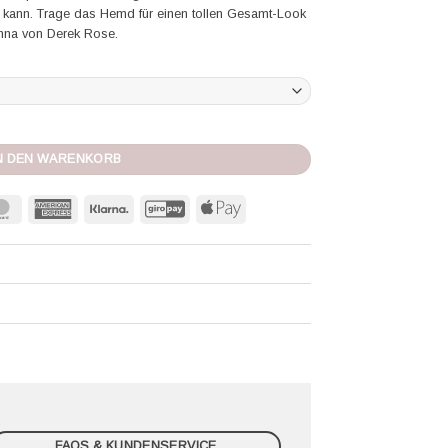
 kann. Trage das Hemd für einen tollen Gesamt-Look
enna von Derek Rose.
N DEN WARENKORB
MasterCard
American
Klarna
GiroPay
Apple
Express
Pay
FAQS & KUNDENSERVICE