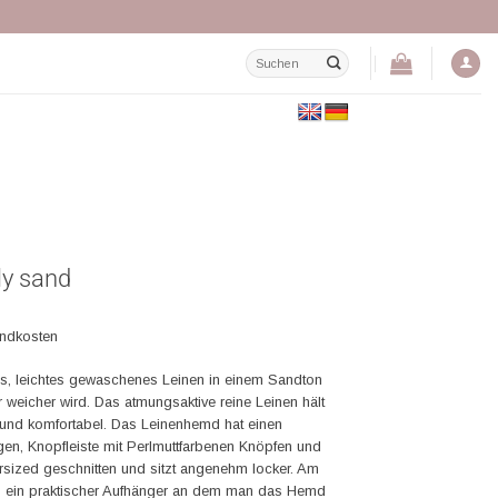
Suchen
nach:
ly sand
andkosten
s, leichtes gewaschenes Leinen in einem Sandton
 weicher wird. Das atmungsaktive reine Leinen hält
l und komfortabel. Das Leinenhemd hat einen
en, Knopfleiste mit Perlmuttfarbenen Knöpfen und
versized geschnitten und sitzt angenehm locker. Am
 ein praktischer Aufhänger an dem man das Hemd