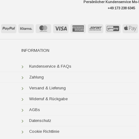
Persönlicher Kundenservice Mo-
+49 173 238 6345
PayPal
Klarna
MasterCard
Visa
American
Sofort
GiroPay
A
Express
P
INFORMATION
Kundenservice & FAQs
Zahlung
Versand & Lieferung
Widerruf & Rückgabe
AGBs
Datenschutz
Cookie Richtlinie