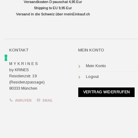
Versandkosten D pauschal 4,95 Eur
Shipping to EU 9,95 Eur
Versand in die Schweiz über
meinEinkauf.ch
KONTAKT
MEIN KONTO
M Y K R I N E S
Mein Konto
by KRINES
Residenzstr. 19
Logout
(Residenzpassage)
80333 München
VERTRAG WIDERRUFEN
ANRUFEN
EMAIL