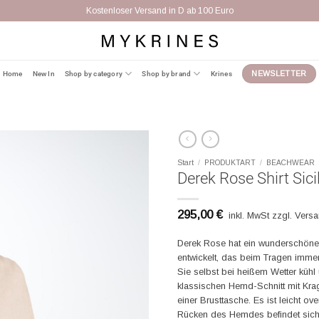
Kostenloser Versand in D ab 100 Euro
Home
New In
Shop by category
Shop by brand
Krines
NEWSLETTER
Start
/
PRODUKTART
/
BEACHWEAR
Derek Rose Shirt Sici
295,00
€
inkl. MwSt zzgl. Vers
Derek Rose hat ein wunderschöne
entwickelt, das beim Tragen immer
Sie selbst bei heißem Wetter küh
klassischen Hemd-Schnitt mit Krag
einer Brusttasche. Es ist leicht o
Rücken des Hemdes befindet sich