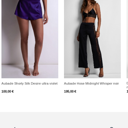
+
+
Aubade Shorty Silk Desire ultra violet
Aubade Hose Midnight Whisper noir
100,00
€
195,00
€