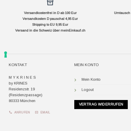
Versandkostenfrei in D ab 100 Eur
Umtausch f
Versandkosten D pauschal 4,95 Eur
Shipping to EU 9,95 Eur
Versand in die Schweiz über
meinEinkauf.ch
KONTAKT
MEIN KONTO
M Y K R I N E S
Mein Konto
by KRINES
Residenzstr. 19
Logout
(Residenzpassage)
80333 München
VERTRAG WIDERRUFEN
ANRUFEN
EMAIL