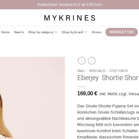
Versand innerhalb Europa 9,95 Eur
Home
New In
Shop by category
Shop by brand
Krines
NEWSLETTER
Start
/
SPECIALS
/
COZY DAYS
Eberjey Shortie Short
169,00
€
inkl. MwSt zzgl. Vers
Das Gisele Shortie Pyjama Set von
ikonischen Gisele Schlafanzugs und
und atmungsaktive Nachtwäsche 
Mischung fühlt sich besonders wei
luxuriösen Komfort beim Schlafen
Knopfleiste, klassischem Reverskr