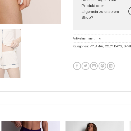
Produkt oder
allgemein zu unserem
Shop?
Artikelnummer:
n. v.
Kategorien:
PYJAMAs
,
COZY DAYS
,
SPR