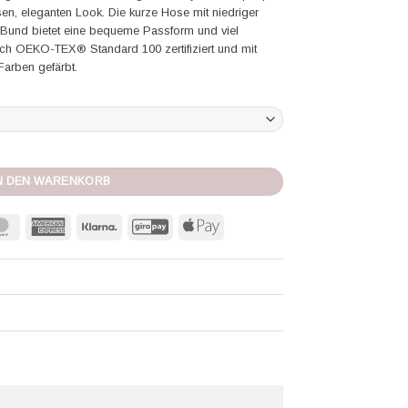
sen, eleganten Look. Die kurze Hose mit niedriger
 Bund bietet eine bequeme Passform und viel
nach OEKO-TEX® Standard 100 zertifiziert und mit
Farben gefärbt.
pure ivory/navy Menge
N DEN WARENKORB
MasterCard
American
Klarna
GiroPay
Apple
Express
Pay