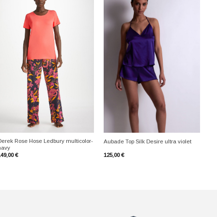
+
+
Derek Rose Hose Ledbury multicolor-
Aubade Top Silk Desire ultra violet
navy
149,00
€
125,00
€