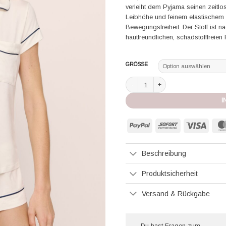
verleiht dem Pyjama seinen zeitlo
Leibhöhe und feinem elastischem
Bewegungsfreiheit. Der Stoff ist 
hautfreundlichen, schadstofffreien 
GRÖSSE
Eberjey Shortie Short PJ Set Gisele 
I
PayPal
Sofort
Visa
Beschreibung
Produktsicherheit
Versand & Rückgabe
Du hast Fragen zum