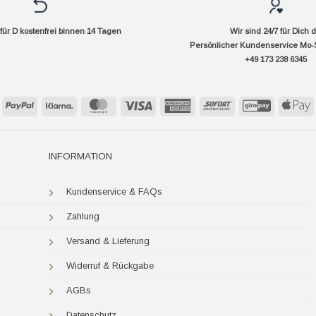
ür D kostenfrei binnen 14 Tagen
Wir sind 24/7 für Dich 
Persönlicher Kundenservice Mo-
+49 173 238 6345
PayPal
Klarna
MasterCard
Visa
American
Sofort
GiroPay
A
Express
P
INFORMATION
Kundenservice & FAQs
Zahlung
Versand & Lieferung
Widerruf & Rückgabe
AGBs
Datenschutz