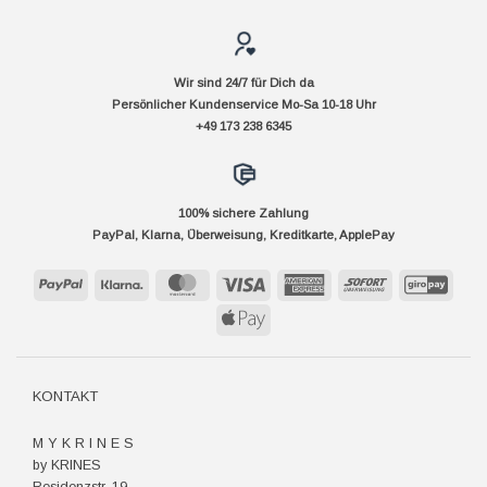
Wir sind 24/7 für Dich da
Persönlicher Kundenservice Mo-Sa 10-18 Uhr
+49 173 238 6345
100% sichere Zahlung
PayPal, Klarna, Überweisung, Kreditkarte, ApplePay
PayPal
Klarna
MasterCard
Visa
American
Sofort
GiroP
Express
Apple
Pay
KONTAKT
M Y K R I N E S
by KRINES
Residenzstr. 19