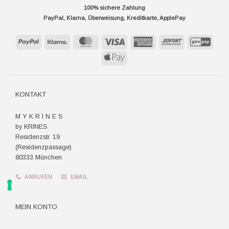
100% sichere Zahlung
PayPal, Klarna, Überweisung, Kreditkarte, ApplePay
PayPal
Klarna
MasterCard
Visa
American
Sofort
GiroP
Express
Apple
Pay
KONTAKT
M Y K R I N E S
by KRINES
Residenzstr. 19
(Residenzpassage)
80333 München
ANRUFEN
EMAIL
MEIN KONTO