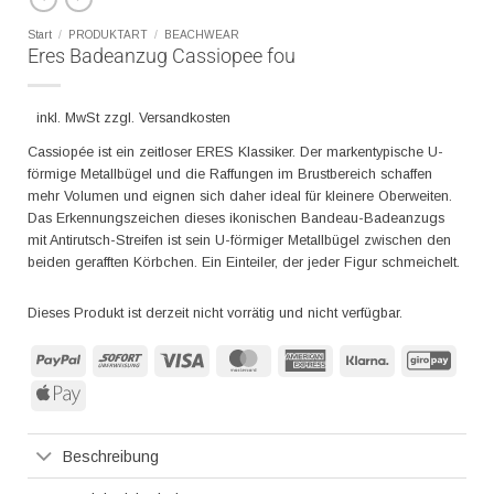
Start
/
PRODUKTART
/
BEACHWEAR
Eres Badeanzug Cassiopee fou
inkl. MwSt zzgl. Versandkosten
Cassiopée ist ein zeitloser ERES Klassiker. Der markentypische U-
förmige Metallbügel und die Raffungen im Brustbereich schaffen
mehr Volumen und eignen sich daher ideal für kleinere Oberweiten.
Das Erkennungszeichen dieses ikonischen Bandeau-Badeanzugs
mit Antirutsch-Streifen ist sein U-förmiger Metallbügel zwischen den
beiden gerafften Körbchen. Ein Einteiler, der jeder Figur schmeichelt.
Dieses Produkt ist derzeit nicht vorrätig und nicht verfügbar.
PayPal
Sofort
Visa
MasterCard
American
Klarna
GiroP
Express
Apple
Pay
Beschreibung