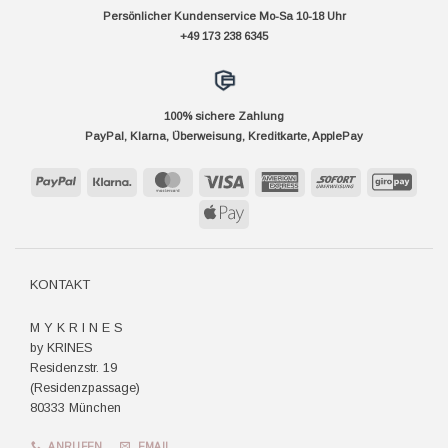
Persönlicher Kundenservice Mo-Sa 10-18 Uhr
+49 173 238 6345
100% sichere Zahlung
PayPal, Klarna, Überweisung, Kreditkarte, ApplePay
PayPal
Klarna
MasterCard
Visa
American
Sofort
GiroP
Express
Apple
Pay
KONTAKT
M Y K R I N E S
by KRINES
Residenzstr. 19
(Residenzpassage)
80333 München
ANRUFEN
EMAIL