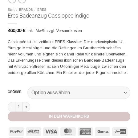
Start
/
BRANDS
/
ERES
Eres Badeanzug Cassiopee indigo
460,00
€
inkl. MwSt zzgl. Versandkosten
Cassiopée ist ein zeitloser ERES Klassiker. Der markentypische U-
förmige Metallbügel und die Raffungen im Brustbereich schaffen
mehr Volumen und eignen sich daher ideal für kleinere Oberweiten.
Das Erkennungszeichen dieses ikonischen Bandeau-Badeanzugs
mit Antirutsch-Streifen ist sein U-förmiger Metallbügel zwischen den
beiden gerafften Körbchen. Ein Einteiler, der jeder Figur schmeichelt.
GRÖSSE
Eres Badeanzug Cassiopee indigo Menge
IN DEN WARENKORB
PayPal
Sofort
Visa
MasterCard
American
Klarna
GiroP
Express