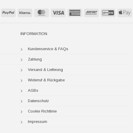
PayPal
Klarna
MasterCard
Visa
American
Sofort
GiroPay
A
Express
P
INFORMATION
Kundenservice & FAQs
Zahlung
Versand & Lieferung
Widerruf & Rückgabe
AGBs
Datenschutz
Cookie Richtlinie
Impressum