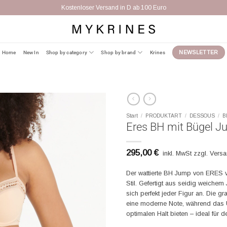
Kostenloser Versand in D ab 100 Euro
Home
New In
Shop by category
Shop by brand
Krines
NEWSLETTER
Start
/
PRODUKTART
/
DESSOUS
/
B
Eres BH mit Bügel 
295,00
€
inkl. MwSt zzgl. Vers
Der wattierte BH Jump von ERES ve
Stil. Gefertigt aus seidig weichem 
sich perfekt jeder Figur an. Die g
eine moderne Note, während das 
optimalen Halt bieten – ideal für 