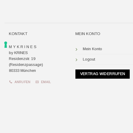
KONTAKT
MEIN KONTO
M Y K R I N E S
Mein Konto
by KRINES
Residenzstr. 19
Logout
(Residenzpassage)
80333 München
VERTRAG WIDERRUFEN
ANRUFEN
EMAIL