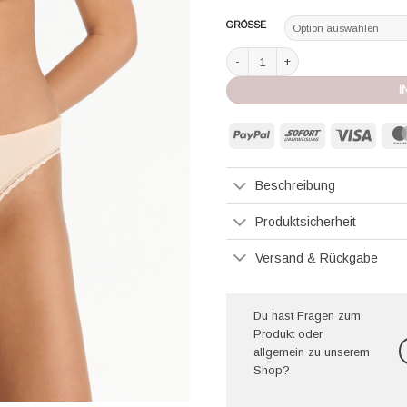
GRÖSSE
Eres BH mit Bügel Jump ecume ros
I
PayPal
Sofort
Visa
Beschreibung
Produktsicherheit
Versand & Rückgabe
Du hast Fragen zum
Produkt oder
allgemein zu unserem
Shop?