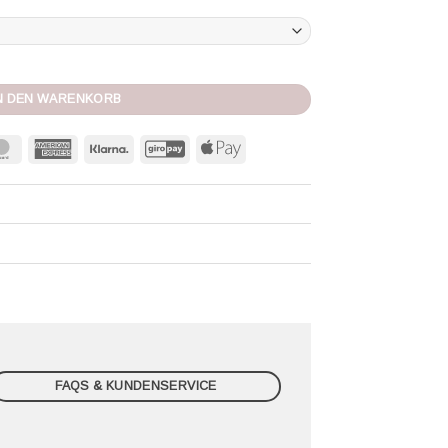
e Menge
N DEN WARENKORB
MasterCard
American
Klarna
GiroPay
Apple
Express
Pay
FAQS & KUNDENSERVICE