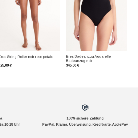
+
+
Eres Badeanzug Aquarelle
res String Roller noir rose petale
Badeanzug noir
125,00
€
345,00
€
da
100% sichere Zahlung
Sa 10-18 Uhr
PayPal, Klarna, Überweisung, Kreditkarte, ApplePay