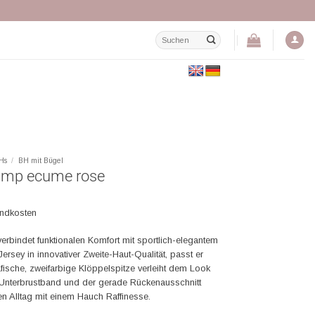
Suchen
nach:
Hs
/
BH mit Bügel
Jump ecume rose
andkosten
rbindet funktionalen Komfort mit sportlich-elegantem
Jersey in innovativer Zweite-Haut-Qualität, passt er
rafische, zweifarbige Klöppelspitze verleiht dem Look
Unterbrustband und der gerade Rückenausschnitt
den Alltag mit einem Hauch Raffinesse.