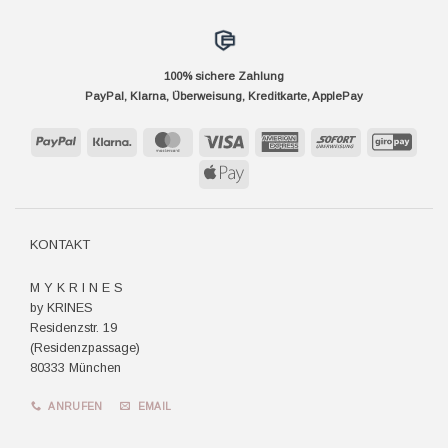
100% sichere Zahlung
PayPal, Klarna, Überweisung, Kreditkarte, ApplePay
PayPal
Klarna
MasterCard
Visa
American
Sofort
GiroP
Express
Apple
Pay
KONTAKT
M Y K R I N E S
by KRINES
Residenzstr. 19
(Residenzpassage)
80333 München
ANRUFEN
EMAIL