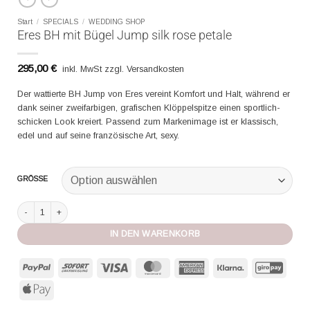
Start
/
SPECIALS
/
WEDDING SHOP
Eres BH mit Bügel Jump silk rose petale
295,00
€
inkl. MwSt zzgl. Versandkosten
Der wattierte BH Jump von Eres vereint Komfort und Halt, während er
dank seiner zweifarbigen, grafischen Klöppelspitze einen sportlich-
schicken Look kreiert. Passend zum Markenimage ist er klassisch,
edel und auf seine französische Art, sexy.
GRÖSSE
Eres BH mit Bügel Jump silk rose petale Menge
IN DEN WARENKORB
PayPal
Sofort
Visa
MasterCard
American
Klarna
GiroP
Express
Apple
Pay