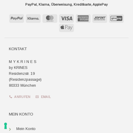
PayPal, Klarna, Überweisung, Kreditkarte, ApplePay
PayPal
Klarna
MasterCard
Visa
American
Sofort
GiroP
Express
Apple
Pay
KONTAKT
M Y K R I N E S
by KRINES
Residenzstr. 19
(Residenzpassage)
80333 München
ANRUFEN
EMAIL
MEIN KONTO
Mein Konto