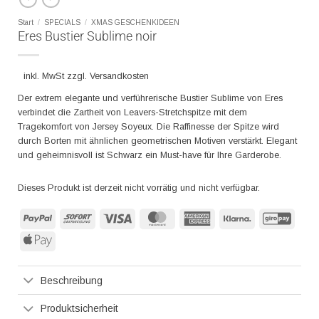
Start
/
SPECIALS
/
XMAS GESCHENKIDEEN
Eres Bustier Sublime noir
inkl. MwSt zzgl. Versandkosten
Der extrem elegante und verführerische Bustier Sublime von Eres
verbindet die Zartheit von Leavers-Stretchspitze mit dem
Tragekomfort von Jersey Soyeux. Die Raffinesse der Spitze wird
durch Borten mit ähnlichen geometrischen Motiven verstärkt. Elegant
und geheimnisvoll ist Schwarz ein Must-have für Ihre Garderobe.
Dieses Produkt ist derzeit nicht vorrätig und nicht verfügbar.
PayPal
Sofort
Visa
MasterCard
American
Klarna
GiroP
Express
Apple
Pay
Beschreibung
Produktsicherheit