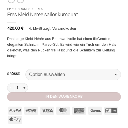
Start
/
BRANDS
/
ERES
Eres Kleid Neree sailor kumquat
420,00
€
inkl. MwSt zzgl. Versandkosten
Das lange Kleid Nérée aus Baumwollvoile hat einen fließenden,
eleganten Schnitt im Pareo-Stil. Es wird wie ein Tuch um den Hals
geknotet, was den Rücken frei lässt und die Schultern zur Geltung
bringt.
GRÖSSE
Eres Kleid Neree sailor kumquat Menge
IN DEN WARENKORB
PayPal
Sofort
Visa
MasterCard
American
Klarna
GiroP
Express
Apple
Pay