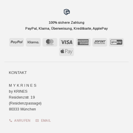
100% sichere Zahlung
PayPal, Klarna, Überweisung, Kreditkarte, ApplePay
PayPal
Klarna
MasterCard
Visa
American
Sofort
GiroP
Express
Apple
Pay
KONTAKT
M Y K R I N E S
by KRINES
Residenzstr. 19
(Residenzpassage)
80333 München
ANRUFEN
EMAIL