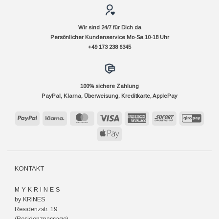
Wir sind 24/7 für Dich da
Persönlicher Kundenservice Mo-Sa 10-18 Uhr
+49 173 238 6345
100% sichere Zahlung
PayPal, Klarna, Überweisung, Kreditkarte, ApplePay
PayPal
Klarna
MasterCard
Visa
American
Sofort
GiroP
Express
Apple
Pay
KONTAKT
M Y K R I N E S
by KRINES
Residenzstr. 19
(Residenzpassage)