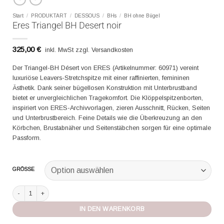
Start
/
PRODUKTART
/
DESSOUS
/
BHs
/
BH ohne Bügel
Eres Triangel BH Desert noir
325,00
€
inkl. MwSt zzgl. Versandkosten
Der Triangel-BH Désert von ERES (Artikelnummer: 60971) vereint
luxuriöse Leavers-Stretchspitze mit einer raffinierten, femininen
Ästhetik. Dank seiner bügellosen Konstruktion mit Unterbrustband
bietet er unvergleichlichen Tragekomfort. Die Klöppelspitzenborten,
inspiriert von ERES-Archivvorlagen, zieren Ausschnitt, Rücken, Seiten
und Unterbrustbereich. Feine Details wie die Überkreuzung an den
Körbchen, Brustabnäher und Seitenstäbchen sorgen für eine optimale
Passform.​
GRÖSSE
Eres Triangel BH Desert noir Menge
IN DEN WARENKORB