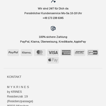
Wir sind 24/7 für Dich da
Persönlicher Kundenservice Mo-Sa 10-18 Uhr
+49 173 238 6345
100% sichere Zahlung
PayPal, Klarna, Überweisung, Kreditkarte, ApplePay
PayPal
Klarna
MasterCard
Visa
American
Sofort
GiroP
Express
Apple
Pay
KONTAKT
M Y K R I N E S
by KRINES
Residenzstr. 19
(Residenzpassage)
80333 München