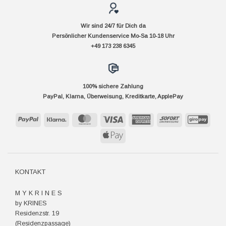
Wir sind 24/7 für Dich da
Persönlicher Kundenservice Mo-Sa 10-18 Uhr
+49 173 238 6345
100% sichere Zahlung
PayPal, Klarna, Überweisung, Kreditkarte, ApplePay
PayPal
Klarna
MasterCard
Visa
American
Sofort
GiroP
Express
Apple
Pay
KONTAKT
M Y K R I N E S
by KRINES
Residenzstr. 19
(Residenzpassage)