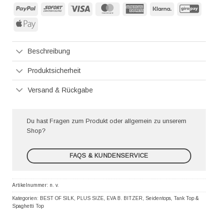
PayPal
Sofort
Visa
MasterCard
American
Klarna
GiroP
Express
Apple
Pay
Beschreibung
Produktsicherheit
Versand & Rückgabe
Du hast Fragen zum Produkt oder allgemein zu unserem
Shop?
FAQS & KUNDENSERVICE
Artikelnummer:
n. v.
Kategorien:
BEST OF SILK
,
PLUS SIZE
,
EVA B. BITZER
,
Seidentops
,
Tank Top &
Spaghetti Top