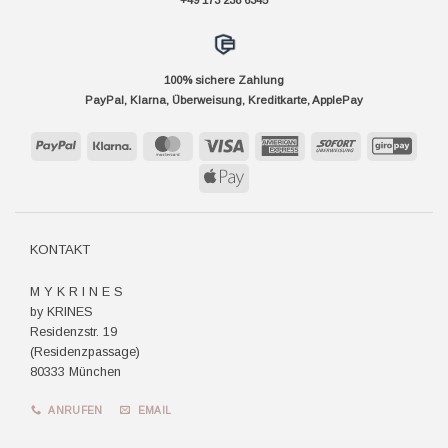
+49 173 238 6345
100% sichere Zahlung
PayPal, Klarna, Überweisung, Kreditkarte, ApplePay
PayPal
Klarna
MasterCard
Visa
American
Sofort
GiroP
Express
Apple
Pay
KONTAKT
M Y K R I N E S
by KRINES
Residenzstr. 19
(Residenzpassage)
80333 München
ANRUFEN
EMAIL