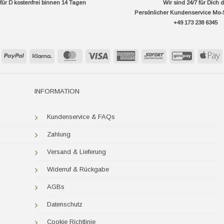
ür D kostenfrei binnen 14 Tagen
Wir sind 24/7 für Dich 
Persönlicher Kundenservice Mo-
+49 173 238 6345
PayPal
Klarna
MasterCard
Visa
American
Sofort
GiroPay
A
Express
P
INFORMATION
Kundenservice & FAQs
Zahlung
Versand & Lieferung
Widerruf & Rückgabe
AGBs
Datenschutz
Cookie Richtlinie