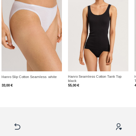
+
+
Hanro Seamless Cotton Tank Top
Hanro Slip Cotton Seamless white
black
33,00
€
55,00
€