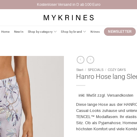
Kostenloser Versand in D ab 100 Euro
Home
New In
Shop by category
Shop by brand
Krines
NEWSLETTER
Start
/
SPECIALS
/
COZY DAYS
Hanro Hose lang Sle
inkl. MwSt zzgl. Versandkosten
Diese lange Hose aus der HANRO 
Casual-Looks zuhause und unterw
TENCEL™ Modalfasern. Ihr elastisch
Sitz. Ob als Pyjamahose, Homewe
höchsten Komfort und viele Kombi