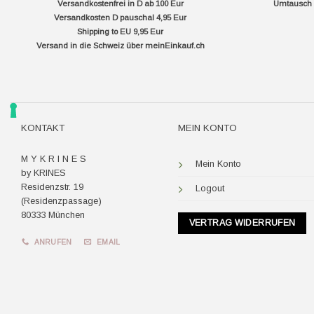
Versandkostenfrei in D ab 100 Eur
Umtausch f
Versandkosten D pauschal 4,95 Eur
Shipping to EU 9,95 Eur
Versand in die Schweiz über
meinEinkauf.ch
KONTAKT
MEIN KONTO
M Y K R I N E S
Mein Konto
by KRINES
Residenzstr. 19
Logout
(Residenzpassage)
80333 München
VERTRAG WIDERRUFEN
ANRUFEN
EMAIL