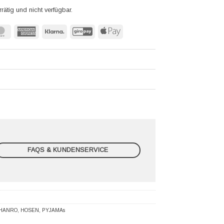
rrätig und nicht verfügbar.
MasterCard
American
Klarna
GiroPay
Apple
Express
Pay
FAQS & KUNDENSERVICE
HANRO
,
HOSEN
,
PYJAMAs