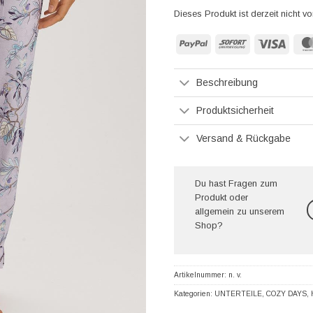
Dieses Produkt ist derzeit nicht vo
PayPal
Sofort
Visa
Beschreibung
Produktsicherheit
Versand & Rückgabe
Du hast Fragen zum
Produkt oder
allgemein zu unserem
Shop?
Artikelnummer:
n. v.
Kategorien:
UNTERTEILE
,
COZY DAYS
,