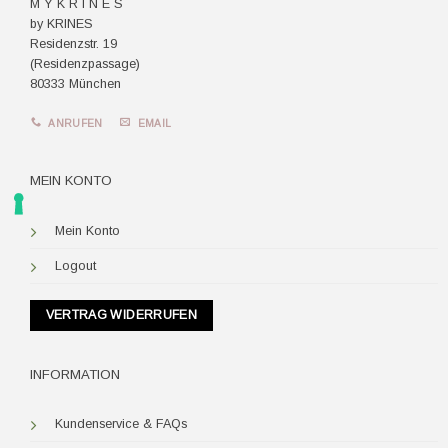
M Y K R I N E S
by KRINES
Residenzstr. 19
(Residenzpassage)
80333 München
ANRUFEN
EMAIL
MEIN KONTO
Mein Konto
Logout
VERTRAG WIDERRUFEN
INFORMATION
Kundenservice & FAQs