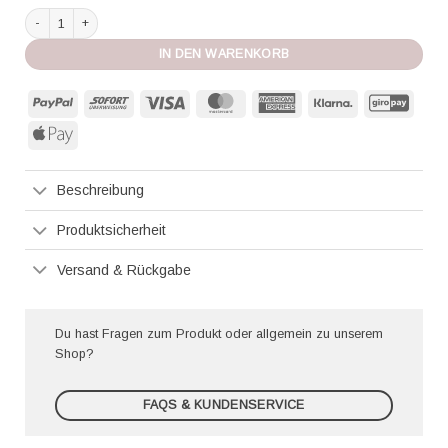
Hanro Moments Soft BH schwarz Menge
IN DEN WARENKORB
PayPal
Sofort
Visa
MasterCard
American
Klarna
GiroP
Express
Apple
Pay
Beschreibung
Produktsicherheit
Versand & Rückgabe
Du hast Fragen zum Produkt oder allgemein zu unserem
Shop?
FAQS & KUNDENSERVICE