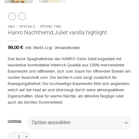
Start
/
SPECIALS
/
SPRING TIME
Hanro Nachthemd Juliet vanilla highlight
99,00
€
inkl. MwSt zzgl. Versandkosten
Das kurze Spaghettidress der HANRO-Serie Juliet begeistert mit
wunderbar komfortabler Interlock-Qualität aus 100% merzerisierter
Baumwolle und raffinierten, sich zum Saum hin öffnenden Biesen am
runden Ausschnitt vorn. Die leichte A-Linie sorgt zusätzlich für
Bewegungsfreiheit. Die hochwertige Baumwolle fühlt sich angenehm
weich auf der Haut an und überzeugt durch seine atmungsaktiven
Eigenschaften. Ideal für warme Nächte, als stilvolles Negligé oder
auch als leichtes Sommerkleid.
GRÖSSE
Hanro Nachthemd Juliet vanilla highlight Menge