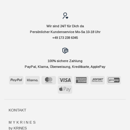
Wir sind 24/7 für Dich da
Persönlicher Kundenservice Mo-Sa 10-18 Uhr
+49 173 238 6345
100% sichere Zahlung
PayPal, Klarna, Überweisung, Kreditkarte, ApplePay
PayPal
Klarna
MasterCard
Visa
American
Sofort
GiroP
Express
Apple
Pay
KONTAKT
M Y K R I N E S
by KRINES