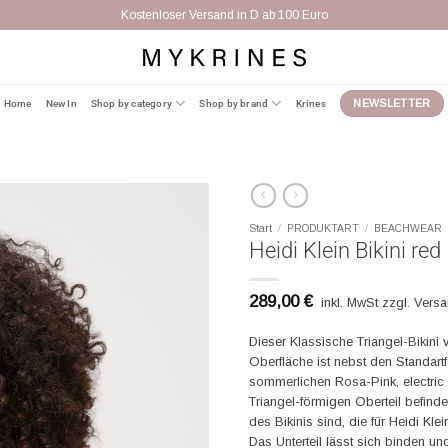
Kostenloser Versand in D ab 100 Euro
Home
New In
Shop by category
Shop by brand
Krines
NEWSLETTER
Start
/
PRODUKTART
/
BEACHWEAR
Heidi Klein Bikini red
289,00
€
inkl. MwSt zzgl. Vers
Dieser Klassische Triangel-Bikini v
Oberfläche ist nebst den Standart
sommerlichen Rosa-Pink, electric 
Triangel-förmigen Oberteil befin
des Bikinis sind, die für Heidi Kl
Das Unterteil lässt sich binden u