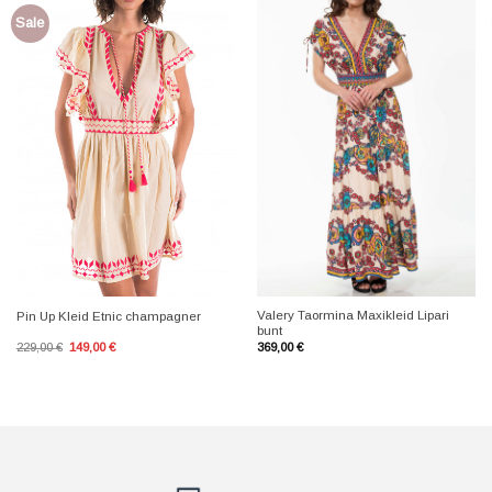
Sale
+
+
Valery Taormina Maxikleid Lipari
Pin Up Kleid Etnic champagner
bunt
Ursprünglicher
Aktueller
229,00
€
149,00
€
369,00
€
Preis
Preis
war:
ist:
229,00 €
149,00 €.