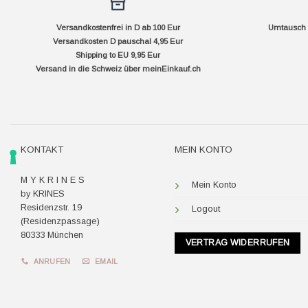
Versandkostenfrei in D ab 100 Eur
Umtausch f
Versandkosten D pauschal 4,95 Eur
Shipping to EU 9,95 Eur
Versand in die Schweiz über
meinEinkauf.ch
KONTAKT
MEIN KONTO
M Y K R I N E S
Mein Konto
by KRINES
Residenzstr. 19
Logout
(Residenzpassage)
80333 München
VERTRAG WIDERRUFEN
ANRUFEN
EMAIL