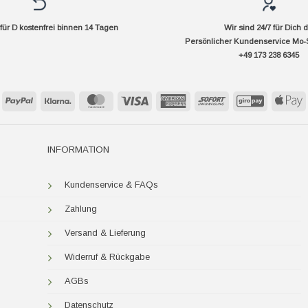
ür D kostenfrei binnen 14 Tagen
Wir sind 24/7 für Dich 
Persönlicher Kundenservice Mo-
+49 173 238 6345
PayPal
Klarna
MasterCard
Visa
American
Sofort
GiroPay
A
Express
P
INFORMATION
Kundenservice & FAQs
Zahlung
Versand & Lieferung
Widerruf & Rückgabe
AGBs
Datenschutz