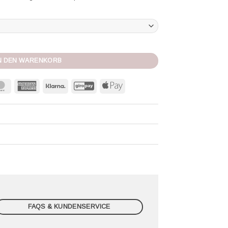
N DEN WARENKORB
MasterCard
American
Klarna
GiroPay
Apple
Express
Pay
FAQS & KUNDENSERVICE