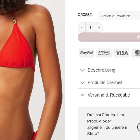
GRÖSSE
Heidi Klein Bikini red Menge
I
PayPal
Sofort
Visa
Beschreibung
Produktsicherheit
Versand & Rückgabe
Du hast Fragen zum
Produkt oder
allgemein zu unserem
Shop?