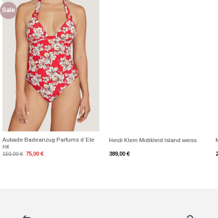
Sale
+
+
Aubade Badeanzug Parfums d´Ete
Heidi Klein Midikleid Island weiss
rot
Ursprünglicher
Aktueller
150,00
€
75,00
€
389,00
€
Preis
Preis
war:
ist:
150,00 €
75,00 €.