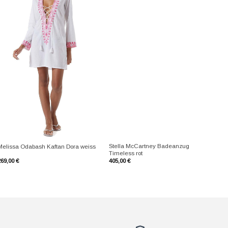
+
+
Stella McCartney Badeanzug
Melissa Odabash Kaftan Dora weiss
Timeless rot
269,00
€
405,00
€