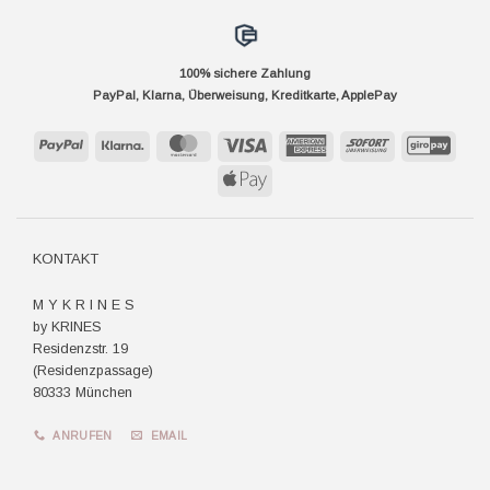
100% sichere Zahlung
PayPal, Klarna, Überweisung, Kreditkarte, ApplePay
PayPal
Klarna
MasterCard
Visa
American
Sofort
GiroP
Express
Apple
Pay
KONTAKT
M Y K R I N E S
by KRINES
Residenzstr. 19
(Residenzpassage)
80333 München
ANRUFEN
EMAIL