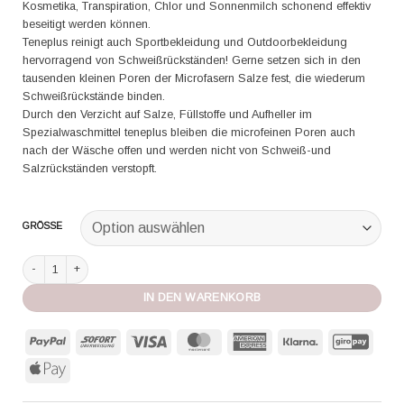
Kosmetika, Transpiration, Chlor und Sonnenmilch schonend effektiv
beseitigt werden können.
Teneplus reinigt auch Sportbekleidung und Outdoorbekleidung
hervorragend von Schweißrückständen! Gerne setzen sich in den
tausenden kleinen Poren der Microfasern Salze fest, die wiederum
Schweißrückstände binden.
Durch den Verzicht auf Salze, Füllstoffe und Aufheller im
Spezialwaschmittel teneplus bleiben die microfeinen Poren auch
nach der Wäsche offen und werden nicht von Schweiß-und
Salzrückständen verstopft.
GRÖSSE
Intervall Teneplus Waschmittel Microfasern Menge
IN DEN WARENKORB
PayPal
Sofort
Visa
MasterCard
American
Klarna
GiroP
Express
Apple
Pay