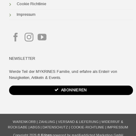
Cookie Richtlinie
Impressum
NEWSLETTER
Werde Teil der MYKRINES Familie, und erfahre als Erste/r von
Neuigkeiten, Artikeln & Events.
ABONNIEREN
WARENKORB
|
ZAHLUNG
|
VERSAND & LIEFERUNG
|
WIDERRUF &
RÜCKGABE
|
ABGS
|
DATENSCHUTZ
|
COOKIE-RICHTLINIE
|
IMPRESSUM
Copyright 2026 ©
Krines
powered by mad&addicted Marketing GmbH