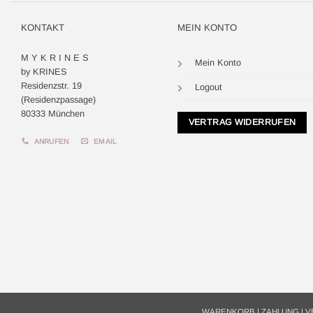
KONTAKT
MEIN KONTO
M Y K R I N E S
Mein Konto
by KRINES
Residenzstr. 19
Logout
(Residenzpassage)
80333 München
VERTRAG WIDERRUFEN
ANRUFEN
EMAIL
WARENKORB
|
ZAHLUNG
|
V