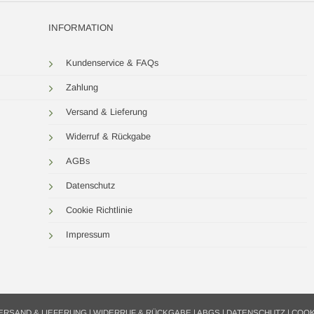
INFORMATION
Kundenservice & FAQs
Zahlung
Versand & Lieferung
Widerruf & Rückgabe
AGBs
Datenschutz
Cookie Richtlinie
Impressum
ERSAND & LIEFERUNG
|
WIDERRUF & RÜCKGABE
|
ABGS
|
DATENSCHUTZ
|
COOK