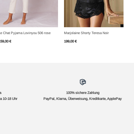
+
+
Le Chat Pyjama Lovinyou 506 rose
Marjolaine Shorty Teresa Noir
159,00
€
199,00
€
a
100% sichere Zahlung
a 10-18 Uhr
PayPal, Klarna, Überweisung, Kreditkarte, ApplePay
pple
ay