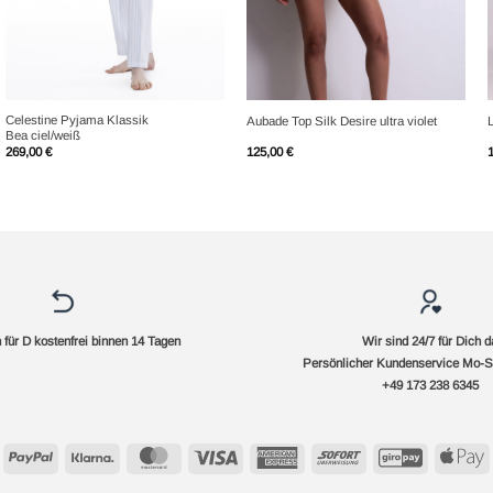
+
+
Celestine Pyjama Klassik
Aubade Top Silk Desire ultra violet
Bea ciel/weiß
269,00
€
125,00
€
für D kostenfrei binnen 14 Tagen
Wir sind 24/7 für Dich d
Persönlicher Kundenservice Mo-S
+49 173 238 6345
PayPal
Klarna
MasterCard
Visa
American
Sofort
GiroPay
A
Express
P