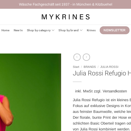
Kostenloser Versand in D ab 100 Euro
Home
New In
Shop by category
Shop by brand
Krines
NEWSLETTER
Start
/
BRANDS
/
JULIA ROSSI
Julia Rossi Refugio 
inkl. MwSt zzgl. Versandkosten
Julia Rossi Refugio ist ein kleines
Fokus auf exklusive Designs in Kom
aus feinster Baumwolle, welche leic
Der florale, bunte Print der Hose e
schlichten Basic Oberteil tragen 
von Julia Rossi kombiniert werden.