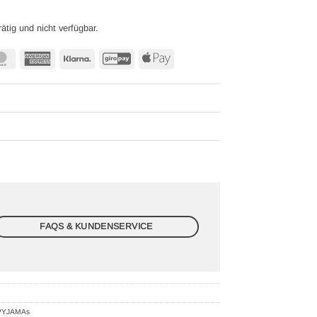
rätig und nicht verfügbar.
MasterCard
American
Klarna
GiroPay
Apple
Express
Pay
FAQS & KUNDENSERVICE
PYJAMAs