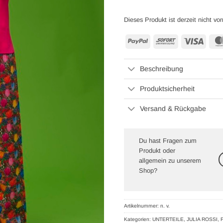
Dieses Produkt ist derzeit nicht vor
PayPal
Sofort
Visa
Beschreibung
Produktsicherheit
Versand & Rückgabe
Du hast Fragen zum
Produkt oder
allgemein zu unserem
Shop?
Artikelnummer:
n. v.
Kategorien:
UNTERTEILE
,
JULIA ROSSI
,