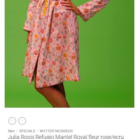
Start
/
SPECIALS
/
MUTTERTAGSIDEEN
Julia Rossi Refugio Mantel Royal fleur rose/ecru