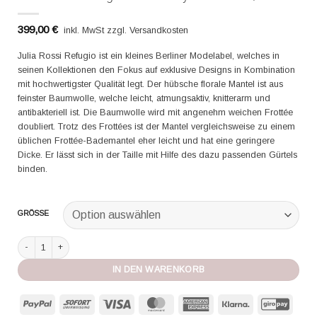
399,00
€
inkl. MwSt zzgl. Versandkosten
Julia Rossi Refugio ist ein kleines Berliner Modelabel, welches in
seinen Kollektionen den Fokus auf exklusive Designs in Kombination
mit hochwertigster Qualität legt. Der hübsche florale Mantel ist aus
feinster Baumwolle, welche leicht, atmungsaktiv, knitterarm und
antibakteriell ist. Die Baumwolle wird mit angenehm weichen Frottée
doubliert. Trotz des Frottées ist der Mantel vergleichsweise zu einem
üblichen Frottée-Bademantel eher leicht und hat eine geringere
Dicke. Er lässt sich in der Taille mit Hilfe des dazu passenden Gürtels
binden.
GRÖSSE
Julia Rossi Refugio Mantel Royal fleur rose/ecru Menge
IN DEN WARENKORB
PayPal
Sofort
Visa
MasterCard
American
Klarna
GiroP