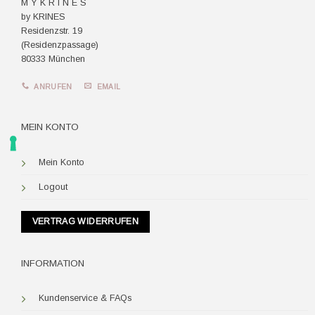
M Y K R I N E S
by KRINES
Residenzstr. 19
(Residenzpassage)
80333 München
ANRUFEN
EMAIL
MEIN KONTO
Mein Konto
Logout
VERTRAG WIDERRUFEN
INFORMATION
Kundenservice & FAQs