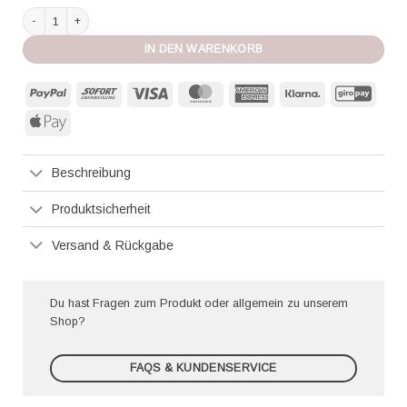
Laetitia Beachwear Bikini cielo Menge
IN DEN WARENKORB
PayPal
Sofort
Visa
MasterCard
American
Klarna
GiroP
Express
Apple
Pay
Beschreibung
Produktsicherheit
Versand & Rückgabe
Du hast Fragen zum Produkt oder allgemein zu unserem
Shop?
FAQS & KUNDENSERVICE