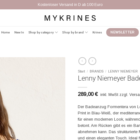
Kostenloser Versand in D ab 100 Euro
Home
New In
Shop by category
Shop by brand
Krines
NEWSLETTER
Start
/
BRANDS
/
LENNY NIEMEYER
Lenny Niemeyer Bad
289,00
€
inkl. MwSt zzgl. Vers
Der Badeanzug Formentera von Le
Print in Blau-Weiß, der mediterran
für einen modernen Look, während 
betont. Am Rücken gibt es ein Ban
abnehmen kann. Das strukturierte 
und einen eleganten Touch. Ideal fü