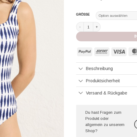
GRÖSSE
Lenny Niemeyer Badeanzug formen
I
PayPal
Sofort
Visa
Beschreibung
Produktsicherheit
Versand & Rückgabe
Du hast Fragen zum
Produkt oder
allgemein zu unserem
Shop?