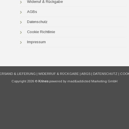
Widerruf & Rückgabe
AGBs
Datenschutz
Cookie Richtlinie
Impressum
ERSAND & LIEFERUNG
|
WIDERRUF & RÜCKGABE
|
ABGS
|
DATENSCHUTZ
|
COOK
Copyright 2026 ©
Krines
powered by mad&addicted Marketing GmbH