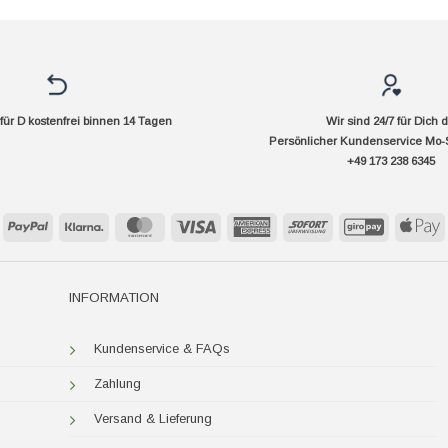
ür D kostenfrei binnen 14 Tagen
Wir sind 24/7 für Dich 
Persönlicher Kundenservice Mo-
+49 173 238 6345
PayPal
Klarna
MasterCard
Visa
American
Sofort
GiroPay
A
Express
P
INFORMATION
Kundenservice & FAQs
Zahlung
Versand & Lieferung