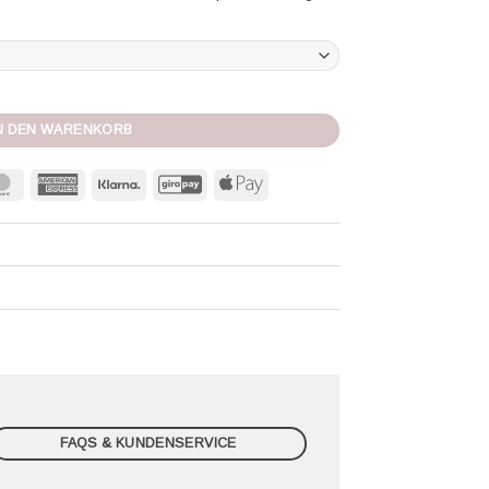
tera Menge
N DEN WARENKORB
MasterCard
American
Klarna
GiroPay
Apple
Express
Pay
FAQS & KUNDENSERVICE