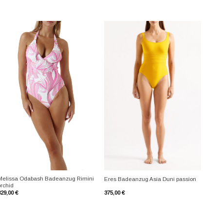
+
+
Melissa Odabash Badeanzug Rimini
Eres Badeanzug Asia Duni passion
orchid
329,00
€
375,00
€