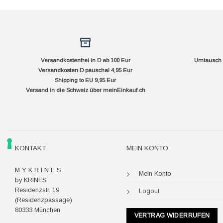
Versandkostenfrei in D ab 100 Eur
Umtausch f
Versandkosten D pauschal 4,95 Eur
Shipping to EU 9,95 Eur
Versand in die Schweiz über
meinEinkauf.ch
KONTAKT
MEIN KONTO
M Y K R I N E S
Mein Konto
by KRINES
Residenzstr. 19
Logout
(Residenzpassage)
80333 München
VERTRAG WIDERRUFEN