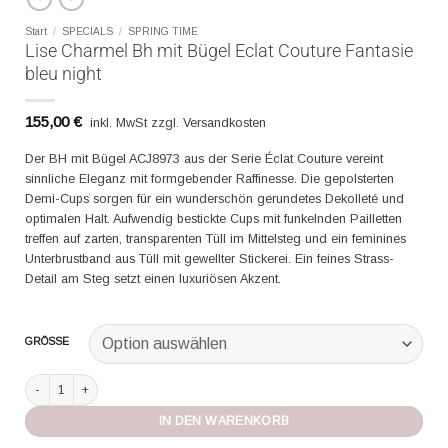
Start
/
SPECIALS
/
SPRING TIME
Lise Charmel Bh mit Bügel Eclat Couture Fantasie
bleu night
155,00
€
inkl. MwSt zzgl. Versandkosten
Der BH mit Bügel ACJ8973 aus der Serie Éclat Couture vereint
sinnliche Eleganz mit formgebender Raffinesse. Die gepolsterten
Demi-Cups sorgen für ein wunderschön gerundetes Dekolleté und
optimalen Halt. Aufwendig bestickte Cups mit funkelnden Pailletten
treffen auf zarten, transparenten Tüll im Mittelsteg und ein feminines
Unterbrustband aus Tüll mit gewellter Stickerei. Ein feines Strass-
Detail am Steg setzt einen luxuriösen Akzent.
GRÖSSE
Lise Charmel Bh mit Bügel Eclat Couture Fantasie bleu night Menge
IN DEN WARENKORB