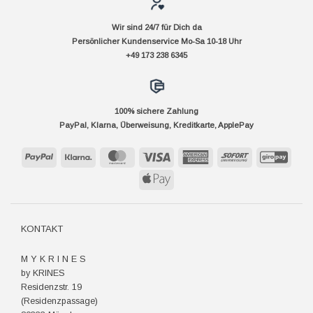
Wir sind 24/7 für Dich da
Persönlicher Kundenservice Mo-Sa 10-18 Uhr
+49 173 238 6345
100% sichere Zahlung
PayPal, Klarna, Überweisung, Kreditkarte, ApplePay
PayPal
Klarna
MasterCard
Visa
American
Sofort
GiroP
Express
Apple
Pay
KONTAKT
M Y K R I N E S
by KRINES
Residenzstr. 19
(Residenzpassage)