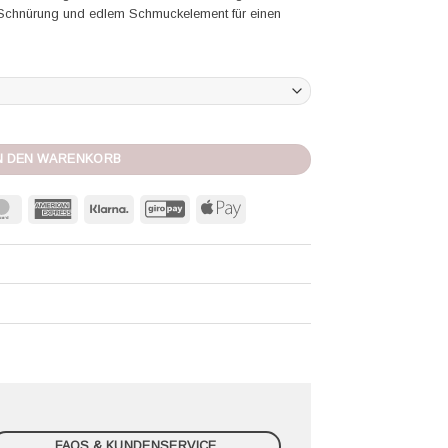
er Schnürung und edlem Schmuckelement für einen
leil en fleurs Menge
N DEN WARENKORB
MasterCard
American
Klarna
GiroPay
Apple
Express
Pay
FAQS & KUNDENSERVICE