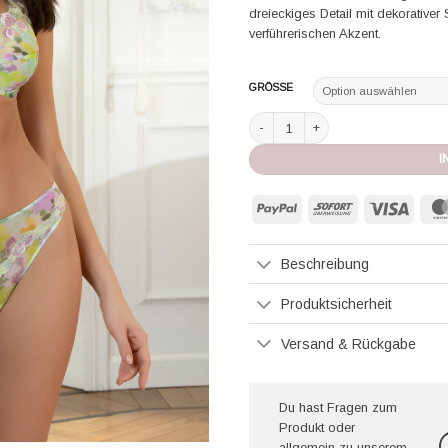
dreieckiges Detail mit dekorativ
verführerischen Akzent.
GRÖSSE
Lise Charmel Slip Amour au Soleil so
I
PayPal
Sofort
Visa
Beschreibung
Produktsicherheit
Versand & Rückgabe
Du hast Fragen zum
Produkt oder
allgemein zu unserem