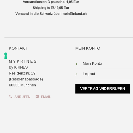
Versandkosten D pauschal 4,95 Eur
Shipping to EU 9,95 Eur
Versand in die Schweiz über
meinEinkauf.ch
KONTAKT
MEIN KONTO
M Y K R I N E S
Mein Konto
by KRINES
Residenzstr. 19
Logout
(Residenzpassage)
80333 München
VERTRAG WIDERRUFEN
ANRUFEN
EMAIL