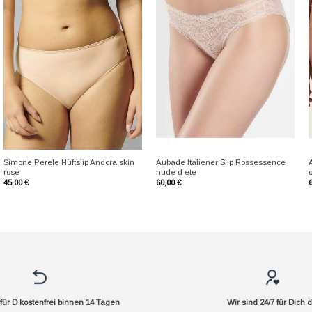
+
+
Simone Perele Hüftslip Andora skin
Aubade Italiener Slip Rossessence
rose
nude d ete
45,00
€
60,00
€
ür D kostenfrei binnen 14 Tagen
Wir sind 24/7 für Dich 