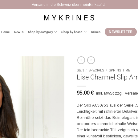
Kostenfreier Umtausch binnen 14 Tagen
Home
New In
Shop by category
Shop by brand
Krines
NEWSLETTER
Start
/
SPECIALS
/
SPRING TIME
Lise Charmel Slip Amo
95,00
€
inkl. MwSt zzgl. Versa
Der Slip ACJ0753 aus der Serie „S
Leichtigkeit mit raffinierter Detailve
Beinhöhe setzt das Bein elegant i
besonders schmeichelhafte Weise
Der fein bedruckte Tüll zeigt sich 
einer kunstvoll bestickten, gewellt