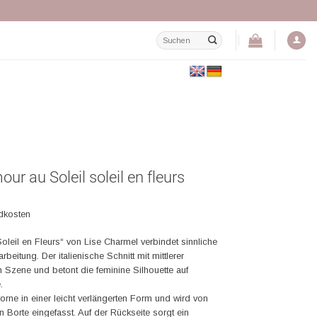
Suchen
nach:
ur au Soleil soleil en fleurs
ndkosten
oleil en Fleurs“ von Lise Charmel verbindet sinnliche
rarbeitung. Der italienische Schnitt mit mittlerer
n Szene und betont die feminine Silhouette auf
.
vorne in einer leicht verlängerten Form und wird von
en Borte eingefasst. Auf der Rückseite sorgt ein