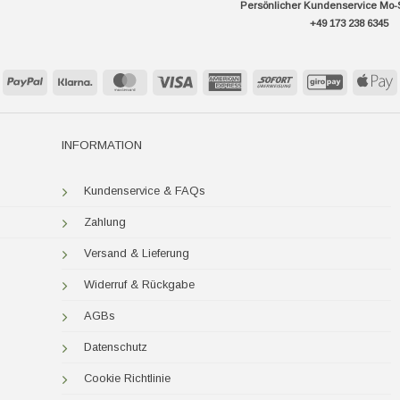
Persönlicher Kundenservice Mo-
+49 173 238 6345
PayPal
Klarna
MasterCard
Visa
American
Sofort
GiroPay
A
Express
P
INFORMATION
Kundenservice & FAQs
Zahlung
Versand & Lieferung
Widerruf & Rückgabe
AGBs
Datenschutz
Cookie Richtlinie