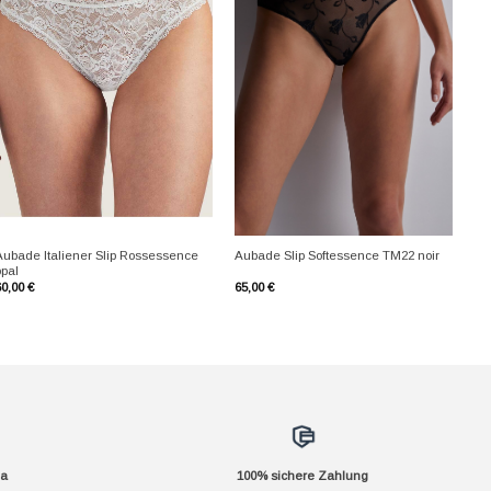
+
+
Aubade Italiener Slip Rossessence
Aubade Slip Softessence TM22 noir
opal
60,00
€
65,00
€
da
100% sichere Zahlung