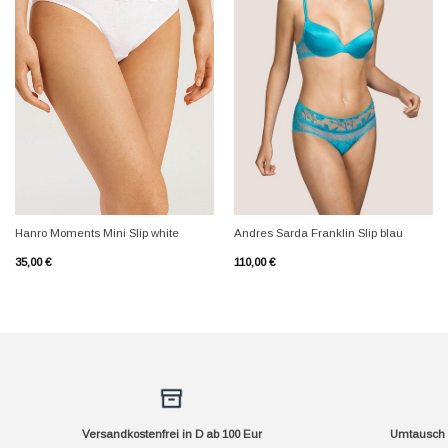
+
+
Hanro Moments Mini Slip white
Andres Sarda Franklin Slip blau
35,00
€
110,00
€
Versandkostenfrei in D ab 100 Eur
Umtausch f