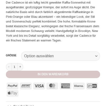
Der Cadence ist ein luftig leicht gewebter Raffia‑Sonnenhut mit
ausgefranster, großzügiger Krempe, der sofort ins Auge sticht. Die
natürliche Basis wird durch farblich abgestimmte Raffiastränge in
Pink‑Orange oder Blau akzentuiert – ein lebendiger Look, der Stil
und Sonnenschutz perfekt kombiniert. Die hohe, formstabile Krone
bietet klassische Eleganz, wohingegen der freche Fransensaum dem
Modell modernen Schwung verleiht. Handgefertigt in Brooklyn, New
York und bis ins Detail sorgfältig verarbeitet, sorgt der Cadence für
ein frisches Statement an warmen Tagen.
GRÖSSE
Lola Hats Hut Cadence kitchen tile Menge
IN DEN WARENKORB
PayPal
Sofort
Visa
MasterCard
American
Klarna
GiroP
Express
Apple
Pay