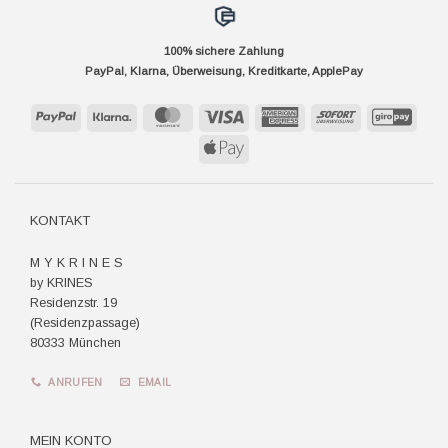
100% sichere Zahlung
PayPal, Klarna, Überweisung, Kreditkarte, ApplePay
PayPal
Klarna
MasterCard
Visa
American
Sofort
GiroP
Express
Apple
Pay
KONTAKT
M Y K R I N E S
by KRINES
Residenzstr. 19
(Residenzpassage)
80333 München
ANRUFEN
EMAIL
MEIN KONTO