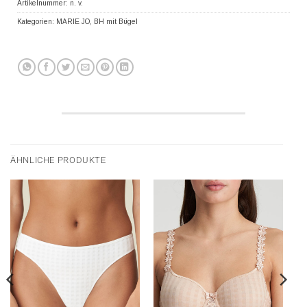
Artikelnummer:
n. v.
Kategorien:
MARIE JO
,
BH mit Bügel
ÄHNLICHE PRODUKTE