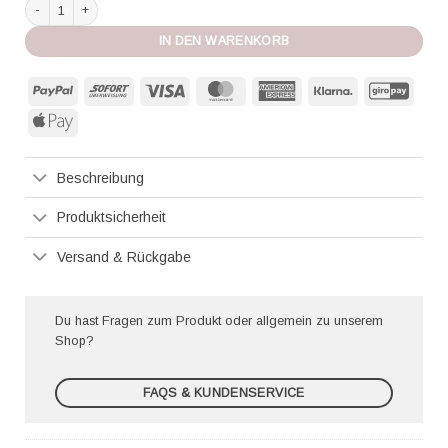
Marie Jo Bh Herzform Avero weiß Menge
IN DEN WARENKORB
PayPal
Sofort
Visa
MasterCard
American
Klarna
GiroP
Express
Apple
Pay
Beschreibung
Produktsicherheit
Versand & Rückgabe
Du hast Fragen zum Produkt oder allgemein zu unserem
Shop?
FAQS & KUNDENSERVICE