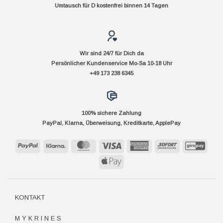
Umtausch für D kostenfrei binnen 14 Tagen
Wir sind 24/7 für Dich da
Persönlicher Kundenservice Mo-Sa 10-18 Uhr
+49 173 238 6345
100% sichere Zahlung
PayPal, Klarna, Überweisung, Kreditkarte, ApplePay
PayPal
Klarna
MasterCard
Visa
American
Sofort
GiroP
Express
Apple
Pay
KONTAKT
M Y K R I N E S