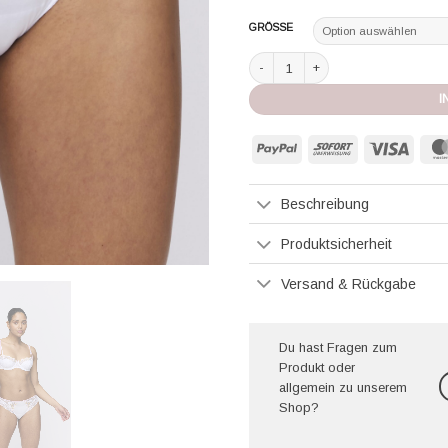
GRÖSSE
Marie Jo Slip Lizelot weiß Menge
I
PayPal
Sofort
Visa
Beschreibung
Produktsicherheit
Versand & Rückgabe
Du hast Fragen zum
Produkt oder
allgemein zu unserem
Shop?