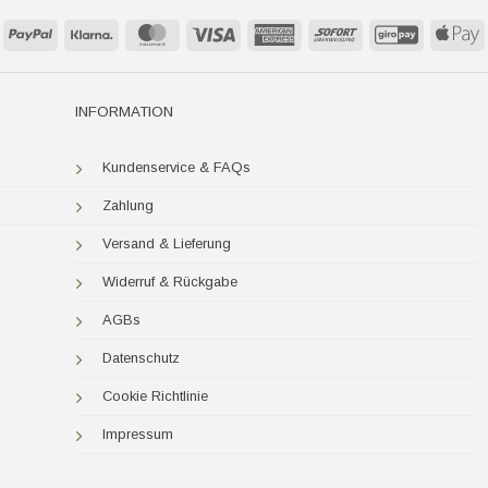
PayPal
Klarna
MasterCard
Visa
American
Sofort
GiroPay
A
Express
P
INFORMATION
Kundenservice & FAQs
Zahlung
Versand & Lieferung
Widerruf & Rückgabe
AGBs
Datenschutz
Cookie Richtlinie
Impressum