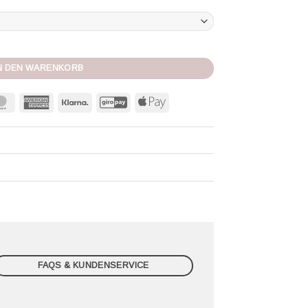
N DEN WARENKORB
MasterCard
American
Klarna
GiroPay
Apple
Express
Pay
FAQS & KUNDENSERVICE