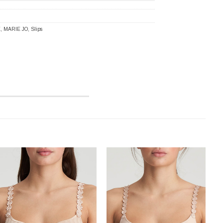
E
,
MARIE JO
,
Slips