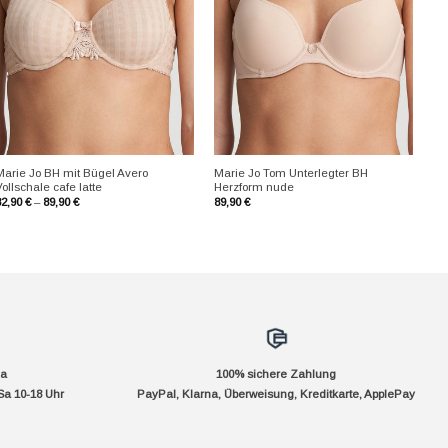
+
+
Marie Jo BH mit Bügel Avero
Marie Jo Tom Unterlegter BH
ollschale cafe latte
Herzform nude
82,90
€
–
89,90
€
89,90
€
da
100% sichere Zahlung
Sa 10-18 Uhr
PayPal, Klarna, Überweisung, Kreditkarte, ApplePay