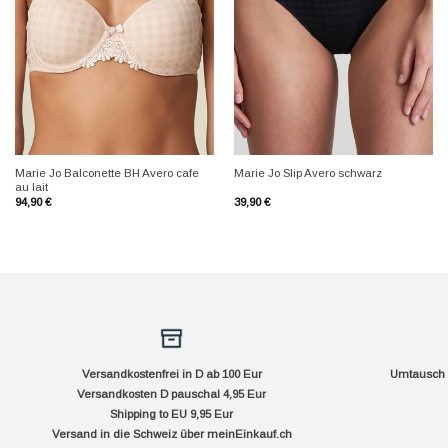
+
+
Marie Jo Balconette BH Avero cafe
Marie Jo Slip Avero schwarz
au lait
94,90
€
39,90
€
Versandkostenfrei in D ab 100 Eur
Umtausch f
Versandkosten D pauschal 4,95 Eur
Shipping to EU 9,95 Eur
Versand in die Schweiz über
meinEinkauf.ch