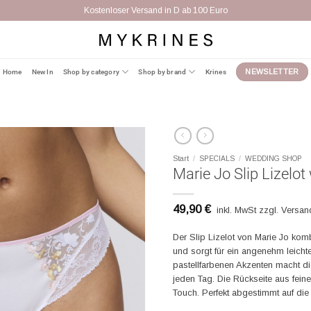
Kostenloser Versand in D ab 100 Euro
Home
New In
Shop by category
Shop by brand
Krines
NEWSLETTER
Start
/
SPECIALS
/
WEDDING SHOP
Marie Jo Slip Lizelot
49,90
€
inkl. MwSt zzgl. Versa
Der Slip Lizelot von Marie Jo komb
und sorgt für ein angenehm leichte
pastellfarbenen Akzenten macht di
jeden Tag. Die Rückseite aus fein
Touch. Perfekt abgestimmt auf die 