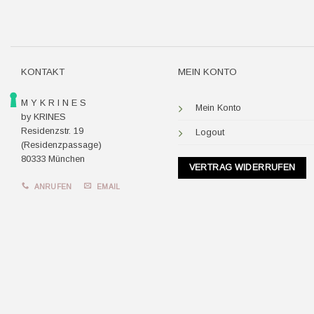
KONTAKT
MEIN KONTO
M Y K R I N E S
Mein Konto
by KRINES
Residenzstr. 19
Logout
(Residenzpassage)
80333 München
VERTRAG WIDERRUFEN
ANRUFEN
EMAIL