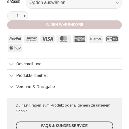
GRÖSSE
Marjolaine Negligee lang Camelia blush/perl Menge
IN DEN WARENKORB
PayPal
Sofort
Visa
MasterCard
American
Klarna
GiroP
Express
Apple
Pay
Beschreibung
Produktsicherheit
Versand & Rückgabe
Du hast Fragen zum Produkt oder allgemein zu unserem
Shop?
FAQS & KUNDENSERVICE