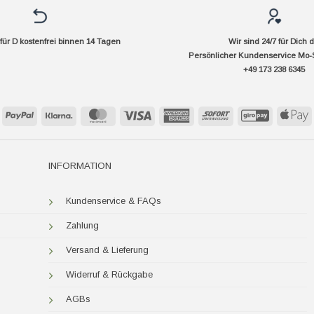
ür D kostenfrei binnen 14 Tagen
Wir sind 24/7 für Dich 
Persönlicher Kundenservice Mo-
+49 173 238 6345
PayPal
Klarna
MasterCard
Visa
American
Sofort
GiroPay
A
Express
P
INFORMATION
Kundenservice & FAQs
Zahlung
Versand & Lieferung
Widerruf & Rückgabe
AGBs