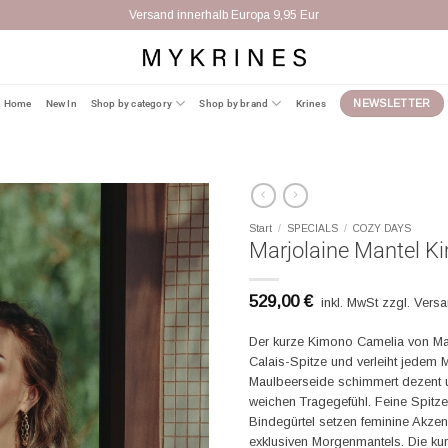
Versand innerhalb Europa 9,95 Eur
Home
New In
Shop by category
Shop by brand
Krines
NEWSLETTER
Start
/
SPECIALS
/
COZY DAYS
Marjolaine Mantel K
529,00
€
inkl. MwSt zzgl. Vers
Der kurze Kimono Camelia von Marj
Calais-Spitze und verleiht jedem
Maulbeerseide schimmert dezent u
weichen Tragegefühl. Feine Spitz
Bindegürtel setzen feminine Akzent
exklusiven Morgenmantels. Die kur