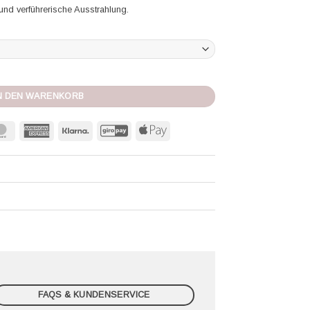
und verführerische Ausstrahlung.
beige/cannelle Menge
N DEN WARENKORB
MasterCard
American
Klarna
GiroPay
Apple
Express
Pay
FAQS & KUNDENSERVICE