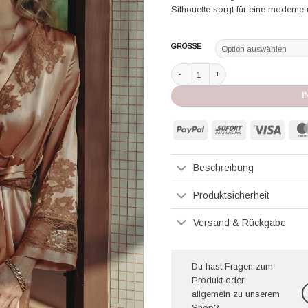
Silhouette sorgt für eine moderne 
GRÖSSE
Marjolaine Mantel Kimono Camelia 
I
PayPal
Sofort
Visa
Beschreibung
Produktsicherheit
Versand & Rückgabe
Du hast Fragen zum
Produkt oder
allgemein zu unserem
Shop?