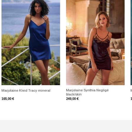
+
+
Marjolaine Synthia Negligé
Marjolaine Kleid Tracy mineral
black/skin
165,00
€
249,00
€