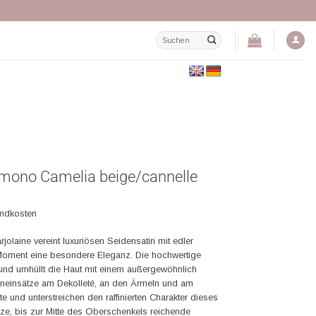
Suchen
nach:
imono Camelia beige/cannelle
andkosten
olaine vereint luxuriösen Seidensatin mit edler
 Moment eine besondere Eleganz. Die hochwertige
nd umhüllt die Haut mit einem außergewöhnlich
eneinsätze am Dekolleté, an den Ärmeln und am
e und unterstreichen den raffinierten Charakter dieses
ze, bis zur Mitte des Oberschenkels reichende