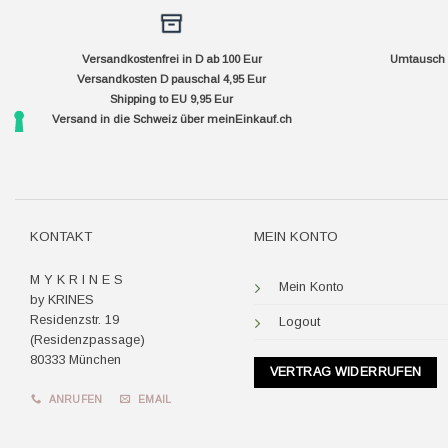
Versandkostenfrei in D ab 100 Eur
Umtausch f
Versandkosten D pauschal 4,95 Eur
Shipping to EU 9,95 Eur
Versand in die Schweiz über
meinEinkauf.ch
KONTAKT
MEIN KONTO
M Y K R I N E S
Mein Konto
by KRINES
Residenzstr. 19
Logout
(Residenzpassage)
80333 München
VERTRAG WIDERRUFEN
ANRUFEN
EMAIL